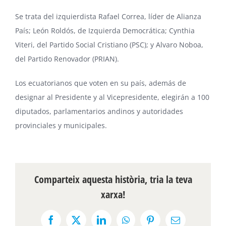
Se trata del izquierdista
Rafael Correa
, líder de Alianza
País;
León Roldós
, de Izquierda Democrática;
Cynthia
Viteri
, del Partido Social Cristiano (PSC); y
Alvaro Noboa
,
del Partido Renovador (PRIAN).
Los ecuatorianos que voten en su país, además de
designar al Presidente y al Vicepresidente, elegirán a 100
diputados, parlamentarios andinos y autoridades
provinciales y municipales.
Comparteix aquesta història, tria la teva
xarxa!
Facebook
X
LinkedIn
WhatsApp
Pinterest
Email: