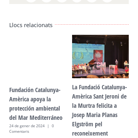
Llocs relacionats
La Fundació Catalunya-
Fundación Catalunya-
F
Amèrica Sant Jeroni de
Amèrica apoya la
A
la Murtra felicita a
protección ambiental
p
Josep Maria Planas
del Mar Mediterráneo
d
Elgström pel
24 de gener de 2024
|
0
2
Comentaris
C
reconeixement