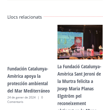
Llocs relacionats
La Fundació Catalunya-
Fundación Catalunya-
F
Amèrica Sant Jeroni de
Amèrica apoya la
A
la Murtra felicita a
protección ambiental
p
Josep Maria Planas
del Mar Mediterráneo
d
Elgström pel
24 de gener de 2024
|
0
2
Comentaris
C
reconeixement