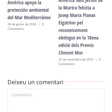
Amèrica Sant Jeroni de
Amèrica apoya la
A
la Murtra felicita a
protección ambiental
p
Josep Maria Planas
del Mar Mediterráneo
d
Elgström pel
24 de gener de 2024
|
0
2
Comentaris
C
reconeixement
obtingut en la 18ena
edició dels Premis
Climent Mur
22 de novembre de 2023
|
0
Comentaris
Deixeu un comentari
Comment