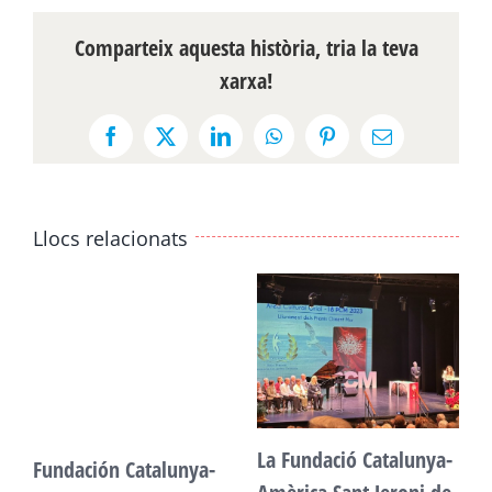
Comparteix aquesta història, tria la teva
xarxa!
Facebook
X
LinkedIn
WhatsApp
Pinterest
Email:
Llocs relacionats
La Fundació Catalunya-
Fundación Catalunya-
F