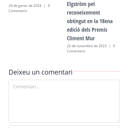
Elgström pel
24 de gener de 2024
|
0
2
Comentaris
C
reconeixement
obtingut en la 18ena
edició dels Premis
Climent Mur
22 de novembre de 2023
|
0
Comentaris
Deixeu un comentari
Comment