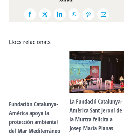
Facebook
X
LinkedIn
WhatsApp
Pinterest
Email:
Llocs relacionats
La Fundació Catalunya-
Fundación Catalunya-
F
Amèrica Sant Jeroni de
Amèrica apoya la
A
la Murtra felicita a
protección ambiental
p
Josep Maria Planas
del Mar Mediterráneo
d