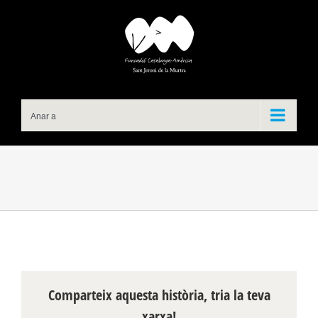
Skip
to
content
Anar a
Comparteix aquesta història, tria la teva
xarxa!