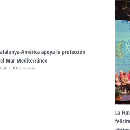
atalunya-Amèrica apoya la protección
del Mar Mediterráneo
2024
|
0 Comentaris
La Fun
felici
obting