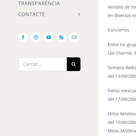
TRANSPARÈNCIA
venidos de tod
CONTACTE
en diversos e
Conciertos
Facebook
Instagram
YouTube
Rss
Email:
Entre los gru
Los Charros, 
Cerca
Semana dedic
…
del 13/09/200
Fiesta mexic
del 17/09/200
Mitos Mitóma
del 15/06/200
Mitos-Mitóman