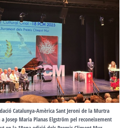
F
a
2
dació Catalunya-Amèrica Sant Jeroni de la Murtra
ta a Josep Maria Planas Elgström pel reconeixement
ut en la 18ena edició dels Premis Climent Mur