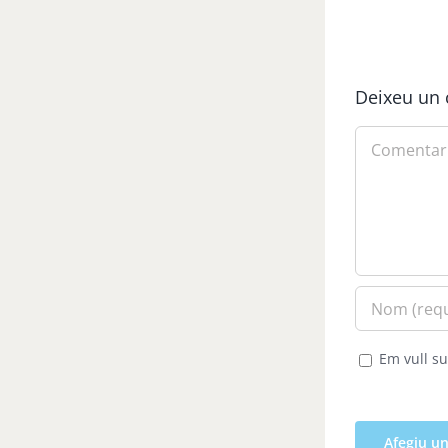
Deixeu un 
Comment
Em vull su