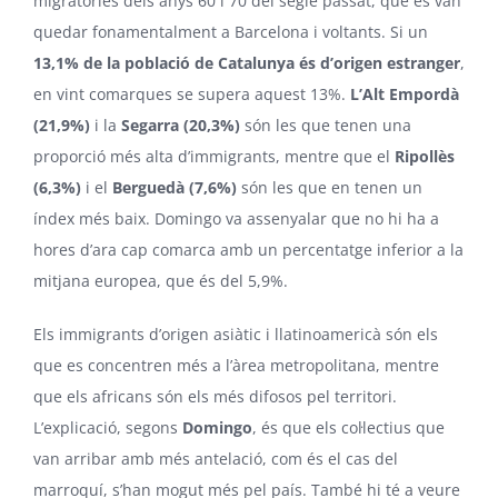
migratòries dels anys 60 i 70 del segle passat, que es van
quedar fonamentalment a Barcelona i voltants. Si un
13,1% de la població de Catalunya és d’origen estranger
,
en vint comarques se supera aquest 13%.
L’Alt Empordà
(21,9%)
i la
Segarra (20,3%)
són les que tenen una
proporció més alta d’immigrants, mentre que el
Ripollès
(6,3%)
i el
Berguedà (7,6%)
són les que en tenen un
índex més baix. Domingo va assenyalar que no hi ha a
hores d’ara cap comarca amb un percentatge inferior a la
mitjana europea, que és del 5,9%.
Els immigrants d’origen asiàtic i llatinoamericà són els
que es concentren més a l’àrea metropolitana, mentre
que els africans són els més difosos pel territori.
L’explicació, segons
Domingo
, és que els col·lectius que
van arribar amb més antelació, com és el cas del
marroquí, s’han mogut més pel país. També hi té a veure