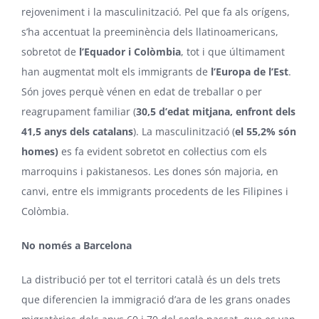
rejoveniment i la masculinització. Pel que fa als orígens,
s’ha accentuat la preeminència dels llatinoamericans,
sobretot de
l’Equador i Colòmbia
, tot i que últimament
han augmentat molt els immigrants de
l’Europa de l’Est
.
Són joves perquè vénen en edat de treballar o per
reagrupament familiar (
30,5 d’edat mitjana, enfront dels
41,5 anys dels catalans
). La masculinització (
el 55,2% són
homes)
es fa evident sobretot en col·lectius com els
marroquins i pakistanesos. Les dones són majoria, en
canvi, entre els immigrants procedents de les Filipines i
Colòmbia.
No només a Barcelona
La distribució per tot el territori català és un dels trets
que diferencien la immigració d’ara de les grans onades