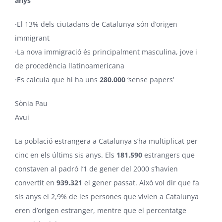
anys
·El 13% dels ciutadans de Catalunya són d’origen
immigrant
·La nova immigració és principalment masculina, jove i
de procedència llatinoamericana
·Es calcula que hi ha uns
280.000
‘sense papers’
Sònia Pau
Avui
La població estrangera a Catalunya s’ha multiplicat per
cinc en els últims sis anys. Els
181.590
estrangers que
constaven al padró l’1 de gener del 2000 s’havien
convertit en
939.321
el gener passat. Això vol dir que fa
sis anys el 2,9% de les persones que vivien a Catalunya
eren d’origen estranger, mentre que el percentatge