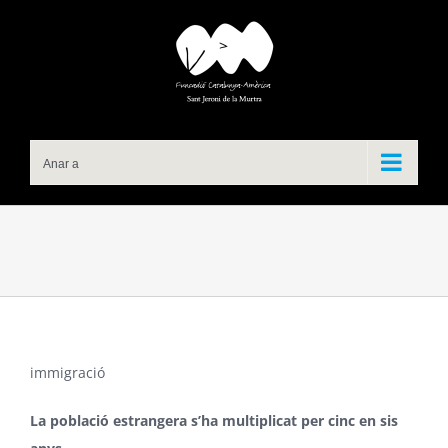
Skip
to
content
Anar a
immigració
La població estrangera s’ha multiplicat per cinc en sis