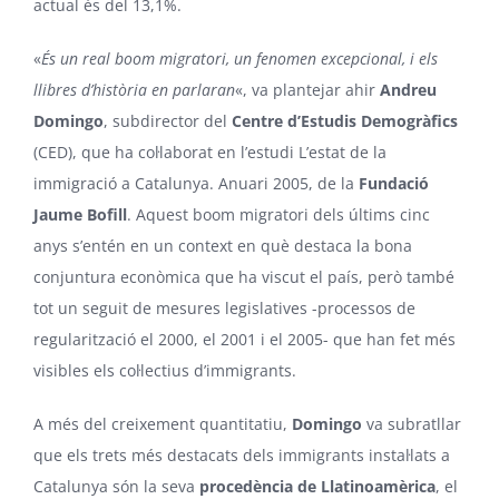
actual és del 13,1%.
«
És un real boom migratori, un fenomen excepcional, i els
llibres d’història en parlaran
«, va plantejar ahir
Andreu
Domingo
, subdirector del
Centre d’Estudis Demogràfics
(CED), que ha col·laborat en l’estudi L’estat de la
immigració a Catalunya. Anuari 2005, de la
Fundació
Jaume Bofill
. Aquest boom migratori dels últims cinc
anys s’entén en un context en què destaca la bona
conjuntura econòmica que ha viscut el país, però també
tot un seguit de mesures legislatives -processos de
regularització el 2000, el 2001 i el 2005- que han fet més
visibles els col·lectius d’immigrants.
A més del creixement quantitatiu,
Domingo
va subratllar
que els trets més destacats dels immigrants instal·lats a
Catalunya són la seva
procedència de Llatinoamèrica
, el