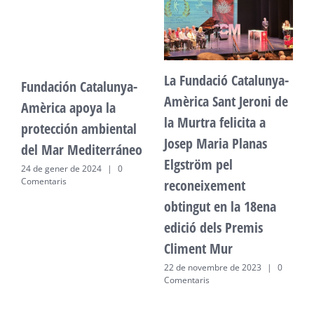
La Fundació Catalunya-
Fundación Catalunya-
F
Amèrica Sant Jeroni de
Amèrica apoya la
A
la Murtra felicita a
protección ambiental
p
Josep Maria Planas
del Mar Mediterráneo
d
Elgström pel
24 de gener de 2024
|
0
2
Comentaris
C
reconeixement
obtingut en la 18ena
edició dels Premis
Climent Mur
22 de novembre de 2023
|
0
Comentaris