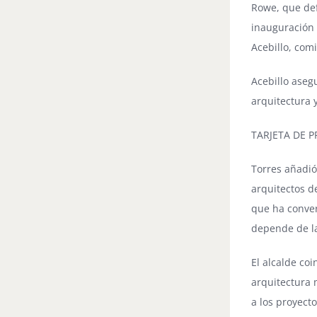
Rowe, que def
inauguración 
Acebillo
, com
Acebillo aseg
arquitectura 
TARJETA DE 
Torres añadió
arquitectos d
que ha conver
depende de la
El alcalde coi
arquitectura 
a los proyect