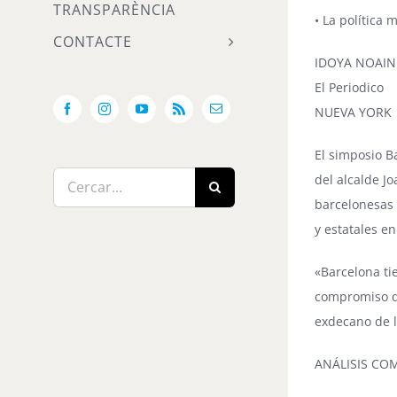
TRANSPARÈNCIA
• La política 
CONTACTE
IDOYA NOAIN
El Periodico
NUEVA YORK
Facebook
Instagram
YouTube
Rss
Email:
El simposio B
Cerca
del alcalde Jo
…
barcelonesas 
y estatales en
«Barcelona ti
compromiso de
exdecano de 
ANÁLISIS CO