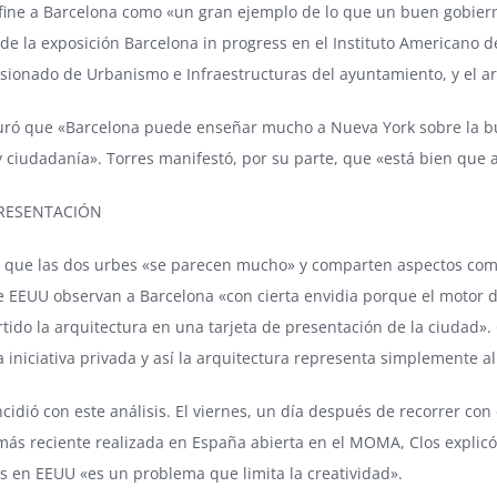
ine a Barcelona como «un gran ejemplo de lo que un buen gobierno
de la exposición
Barcelona in progress
en el Instituto Americano de
isionado de Urbanismo e Infraestructuras del ayuntamiento, y el arq
uró que «Barcelona puede enseñar mucho a Nueva York sobre la bu
y ciudadanía». Torres manifestó, por su parte, que «está bien que
PRESENTACIÓN
 que las dos urbes «se parecen mucho» y comparten aspectos como 
e EEUU observan a Barcelona «con cierta envidia porque el motor de
tido la arquitectura en una tarjeta de presentación de la ciudad»
 iniciativa privada y así la arquitectura representa simplemente al
ncidió con este análisis. El viernes, un día después de recorrer con
más reciente realizada en España abierta en el
MOMA
, Clos expli
os en EEUU «es un problema que limita la creatividad».