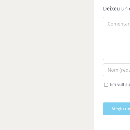
Deixeu un 
Comment
Em vull su