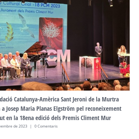
F
a
2
dació Catalunya-Amèrica Sant Jeroni de la Murtra
ta a Josep Maria Planas Elgström pel reconeixement
ut en la 18ena edició dels Premis Climent Mur
vembre de 2023
|
0 Comentaris