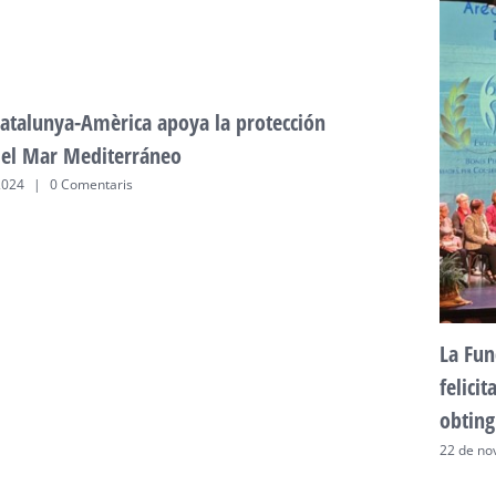
atalunya-Amèrica apoya la protección
del Mar Mediterráneo
2024
|
0 Comentaris
La Fun
felici
obting
22 de no