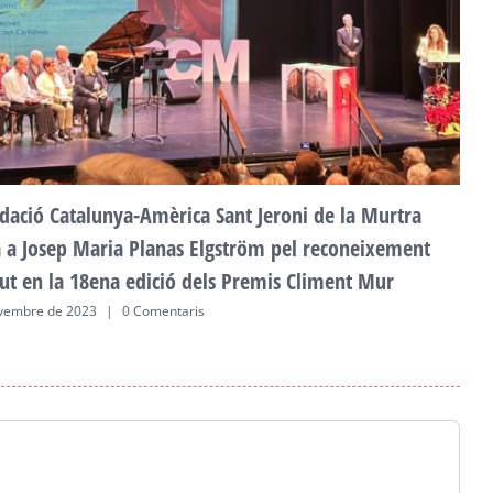
a
2
dació Catalunya-Amèrica Sant Jeroni de la Murtra
ta a Josep Maria Planas Elgström pel reconeixement
ut en la 18ena edició dels Premis Climent Mur
vembre de 2023
|
0 Comentaris