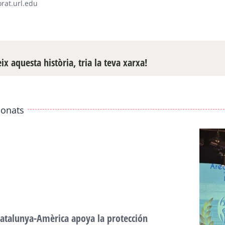
rat.url.edu
x aquesta història, tria la teva xarxa!
ionats
atalunya-Amèrica apoya la protección