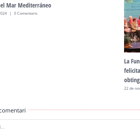
del Mar Mediterráneo
2024
|
0 Comentaris
La Fun
felici
obting
22 de no
comentari