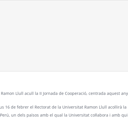
t Ramon Llull acull la II Jornada de Cooperació, centrada aquest any
us 16 de febrer el Rectorat de la Universitat Ramon Llull acollirà 
l Perú, un dels països amb el qual la Universitat col·labora i amb q