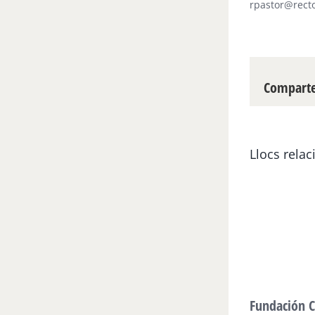
rpastor@recto
Compartei
Llocs relac
Fundación C