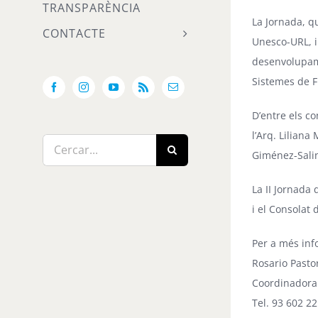
TRANSPARÈNCIA
La Jornada, q
CONTACTE
Unesco-URL, i
desenvolupame
Sistemes de F
Facebook
Instagram
YouTube
Rss
Email:
D’entre els c
l’Arq. Liliana
Cerca
Giménez-Sali
…
La II Jornada
i el
Consolat 
Per a més inf
Rosario Pasto
Coordinador
Tel. 93 602 22