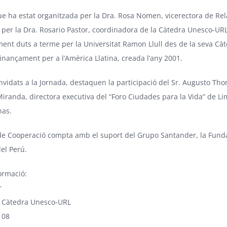
ue ha estat organitzada per la Dra. Rosa Nomen, vicerectora de Rela
 per la Dra. Rosario Pastor, coordinadora de la Càtedra Unesco-UR
nt duts a terme per la Universitat Ramon Llull des de la seva Cà
inançament per a l’Amèrica Llatina, creada l’any 2001.
onvidats a la Jornada, destaquen la participació del Sr. Augusto Tho
 Miranda, directora executiva del “
Foro Ciudades para la Vida
” de Li
nas.
 de Cooperació compta amb el suport del
Grupo Santander
, la
Funda
del Perú
.
ormació:
r
a
Càtedra Unesco-URL
 08