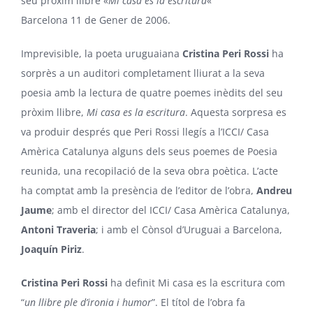
seu pròxim llibre «
Mi casa es la escritura
«
Barcelona 11 de Gener de 2006.
Imprevisible, la poeta uruguaiana
Cristina Peri Rossi
ha
sorprès a un auditori completament lliurat a la seva
poesia amb la lectura de quatre poemes inèdits del seu
pròxim llibre,
Mi casa es la escritura
. Aquesta sorpresa es
va produir després que Peri Rossi llegís a l’ICCI/ Casa
Amèrica Catalunya alguns dels seus poemes de Poesia
reunida, una recopilació de la seva obra poètica. L’acte
ha comptat amb la presència de l’editor de l’obra,
Andreu
Jaume
; amb el director del ICCI/ Casa Amèrica Catalunya,
Antoni Traveria
; i amb el Cònsol d’Uruguai a Barcelona,
Joaquín Piriz
.
Cristina Peri Rossi
ha definit Mi casa es la escritura com
“
un llibre ple d’ironia i humor
”. El títol de l’obra fa