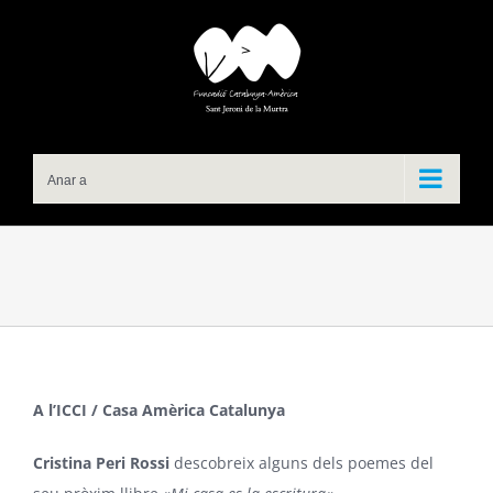
Skip
to
content
Anar a
A l’ICCI / Casa Amèrica Catalunya
Cristina Peri Rossi
descobreix alguns dels poemes del