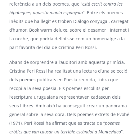
referència a un dels poemes, que “
està escrit contra les
hipoteques, aquesta mania espanyola
”. Entre els poemes
inèdits que ha llegit es troben Diálogo conyugal, carregat
d’humor, Book warm deluxe, sobre el desamor i Internet i
La noche, que podria definir-se com un homenatge a la
part favorita del dia de Cristina Peri Rossi.
Abans de sorprendre a l’auditori amb aquesta primícia,
Cristina Peri Rossi ha realitzat una lectura d’una selecció
dels poemes publicats en Poesia reunida, l’obra que
recopila la seva poesia. Els poemes escollits per
l’escriptura uruguaiana representaven cadascun dels
seus llibres. Amb això ha aconseguit crear un panorama
general sobre la seva obra. Dels poemes extrets de Evohé
(1971), Peri Rossi ha afirmat que es tracta de “
poemes
eròtics que van causar un terrible escàndol a Montevideo
”.