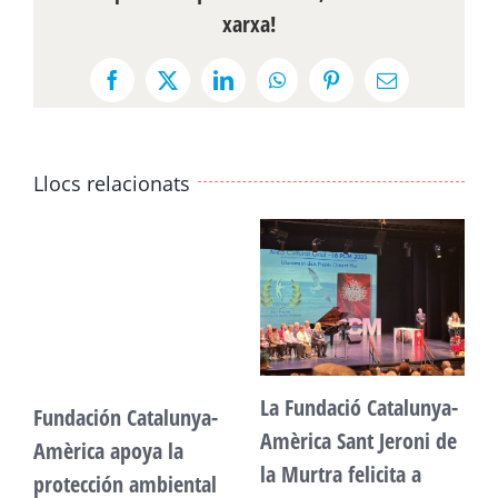
xarxa!
Facebook
X
LinkedIn
WhatsApp
Pinterest
Email:
Llocs relacionats
La Fundació Catalunya-
Fundación Catalunya-
F
Amèrica Sant Jeroni de
Amèrica apoya la
A
la Murtra felicita a
protección ambiental
p