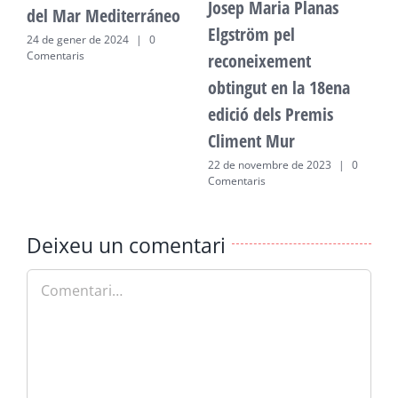
Josep Maria Planas
del Mar Mediterráneo
d
Elgström pel
24 de gener de 2024
|
0
2
Comentaris
C
reconeixement
obtingut en la 18ena
edició dels Premis
Climent Mur
22 de novembre de 2023
|
0
Comentaris
Deixeu un comentari
Comment