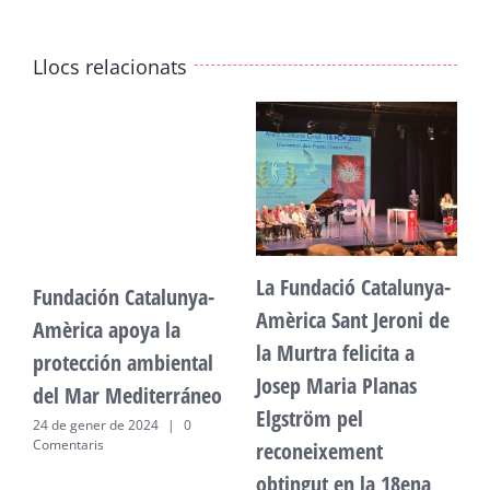
Llocs relacionats
La Fundació Catalunya-
Fundación Catalunya-
F
Amèrica Sant Jeroni de
Amèrica apoya la
A
la Murtra felicita a
protección ambiental
p
Josep Maria Planas
del Mar Mediterráneo
d
Elgström pel
24 de gener de 2024
|
0
2
Comentaris
C
reconeixement
obtingut en la 18ena