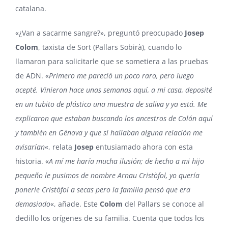
catalana.
«¿Van a sacarme sangre?», preguntó preocupado
Josep
Colom
, taxista de Sort (Pallars Sobirà), cuando lo
llamaron para solicitarle que se sometiera a las pruebas
de ADN. «
Primero me pareció un poco raro, pero luego
acepté. Vinieron hace unas semanas aquí, a mi casa, deposité
en un tubito de plástico una muestra de saliva y ya está. Me
explicaron que estaban buscando los ancestros de Colón aquí
y también en Génova y que si hallaban alguna relación me
avisarían
«, relata
Josep
entusiamado ahora con esta
historia. «
A mí me haría mucha ilusión; de hecho a mi hijo
pequeño le pusimos de nombre Arnau Cristòfol, yo quería
ponerle Cristòfol a secas pero la familia pensó que era
demasiado
«, añade. Este
Colom
del Pallars se conoce al
dedillo los orígenes de su familia. Cuenta que todos los