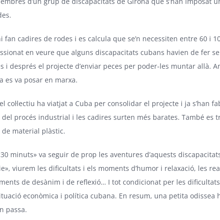
embres d’un grup de discapacitats de Girona que s’han imposat 
des.
i fan cadires de rodes i es calcula que se’n necessiten entre 60 i 1
sionat en veure que alguns discapacitats cubans havien de fer servi
s i després el projecte d’enviar peces per poder-les muntar allà.
dea es va posar en marxa.
el col·lectiu ha viatjat a Cuba per consolidar el projecte i ja s’han
del procés industrial i les cadires surten més barates. També es tra
 de material plàstic.
«
30 minuts
» va seguir de prop les aventures d’aquests discapacita
», viurem les dificultats i els moments d’humor i relaxació, les rea
ents de desànim i de reflexió… I tot condicionat per les dificulta
situació econòmica i política cubana. En resum, una petita odissea
on passa.