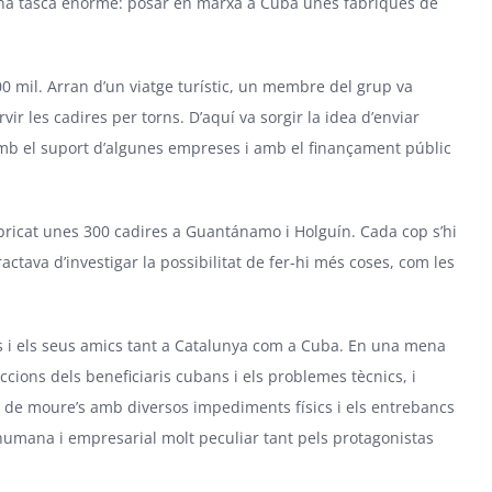
una tasca enorme: posar en marxa a Cuba unes fàbriques de
00 mil. Arran d’un viatge turístic, un membre del grup va
r les cadires per torns. D’aquí va sorgir la idea d’enviar
 Amb el suport d’algunes empreses i amb el finançament públic
 fabricat unes 300 cadires a Guantánamo i Holguín. Cada cop s’hi
ctava d’investigar la possibilitat de fer-hi més coses, com les
ts i els seus amics tant a Catalunya com a Cuba. En una mena
ccions dels beneficiaris cubans i els problemes tècnics, i
ts de moure’s amb diversos impediments físics i els entrebancs
 humana i empresarial molt peculiar tant pels protagonistas