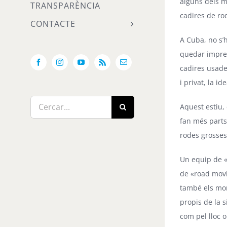
alguns dels m
TRANSPARÈNCIA
cadires de ro
CONTACTE
A Cuba, no s’h
quedar impres
Facebook
Instagram
YouTube
Rss
Email:
cadires usade
i privat, la i
Cerca
Aquest estiu, 
…
fan més parts 
rodes grosses
Un equip de 
de «road movie
també els mom
propis de la 
com pel lloc 