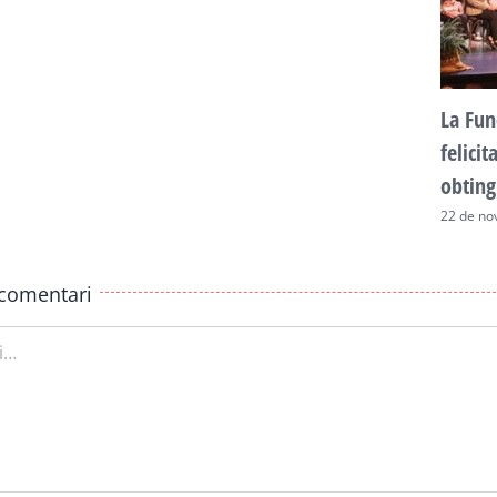
La Fun
felici
obting
22 de no
comentari