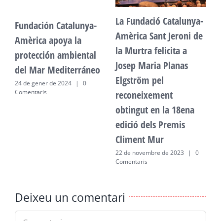
La Fundació Catalunya-
Fundación Catalunya-
F
Amèrica Sant Jeroni de
Amèrica apoya la
A
la Murtra felicita a
protección ambiental
p
Josep Maria Planas
del Mar Mediterráneo
d
Elgström pel
24 de gener de 2024
|
0
2
Comentaris
C
reconeixement
obtingut en la 18ena
edició dels Premis
Climent Mur
22 de novembre de 2023
|
0
Comentaris
Deixeu un comentari
Comment