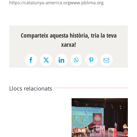
https://catalunya-america.orgwww.pblima.org
Comparteix aquesta història, tria la teva
xarxa!
Facebook
X
LinkedIn
WhatsApp
Pinterest
Email:
Llocs relacionats