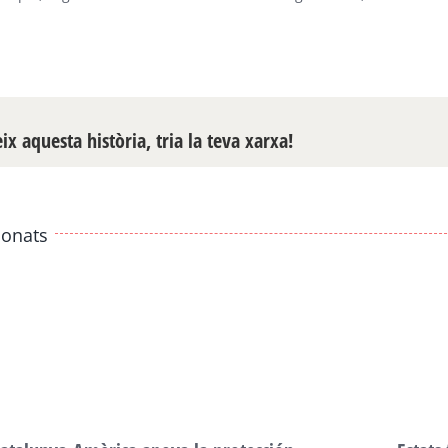
x aquesta història, tria la teva xarxa!
ionats