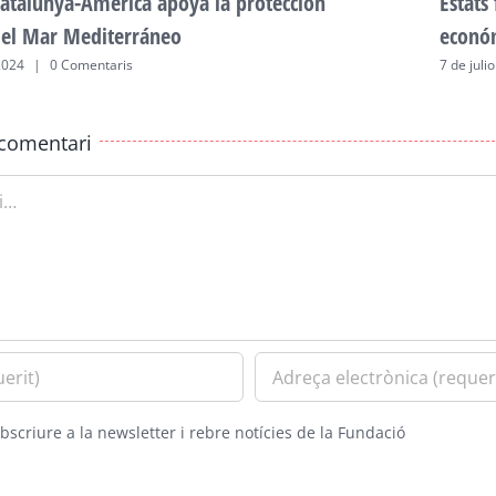
atalunya-Amèrica apoya la protección
Estats
del Mar Mediterráneo
econó
2024
|
0 Comentaris
7 de juli
comentari
bscriure a la newsletter i rebre notícies de la Fundació