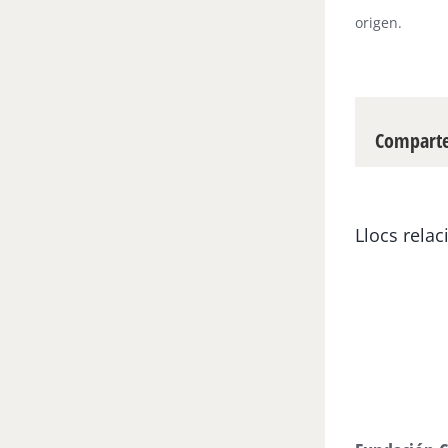
origen.
Compartei
Llocs relac