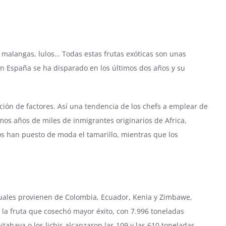
malangas, lulos… Todas estas frutas exóticas son unas
en España se ha disparado en los últimos dos años y su
ción de factores. Así una tendencia de los chefs a emplear de
mos años de miles de inmigrantes originarios de Africa,
nos han puesto de moda el tamarillo, mientras que los
 cuales provienen de Colombia, Ecuador, Kenia y Zimbawe,
la fruta que cosechó mayor éxito, con 7.996 toneladas
tahaya o los lichis alcanzaron las 109 y las 610 toneladas,