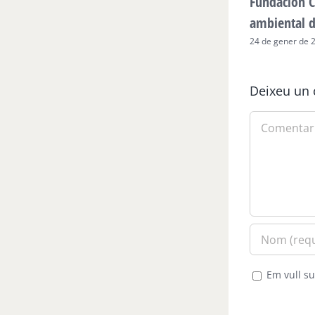
Fundación C
ambiental 
24 de gener de 
Deixeu un 
Comment
Em vull su