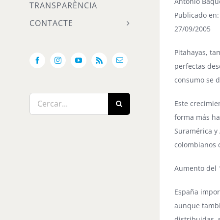
Antonio Baqu
TRANSPARÈNCIA
Publicado en
CONTACTE
27/09/2005
Pitahayas, ta
Facebook
Instagram
YouTube
Rss
Email:
perfectas des
consumo se d
Cerca
Este crecimie
…
forma más hab
Suramérica y 
colombianos 
Aumento del
España import
aunque tambié
distribuidas,