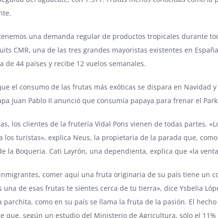
nte.
tenemos una demanda regular de productos tropicales durante todo
uits CMR, una de las tres grandes mayoristas existentes en España
ra de 44 países y recibe 12 vuelos semanales.
que el consumo de las frutas más exóticas se dispara en Navidad 
pa Juan Pablo II anunció que consumía papaya para frenar el Parki
as, los clientes de la frutería Vidal Pons vienen de todas partes
 los turistas», explica Neus, la propietaria de la parada que, como
e la Boqueria. Cati Layrón, una dependienta, explica que «la vent
nmigrantes, comer aquí una fruta originaria de su país tiene un co
una de esas frutas te sientes cerca de tu tierra», dice Ysbelia Ló
 parchita, como en su país se llama la fruta de la pasión. El hech
 que, según un estudio del Ministerio de Agricultura, sólo el 11%