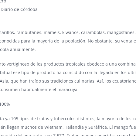
ero
:
Diario de Córdoba
marillos, rambutanes, mameis, kiwanos, carambolas, mangostanes, 
conocidas para la mayoría de la población. No obstante, su venta 
obla anualmente.
nto vertiginoso de los productos tropicales obedece a una combina
itual ese tipo de producto ha coincidido con la llegada en los últi
Asia, que han traído sus tradiciones culinarias. Así, los ecuatoria
consumen habitualmente el maracuyá.
 100%
a ya 105 tipos de frutas y tubérculos distintos, la mayoría de los
n llegan muchos de Wietnam, Tailandia y Suráfrica. El mango fue 
 seguida del aguacate, con 7.577. Frutas menos conocidas como la pi