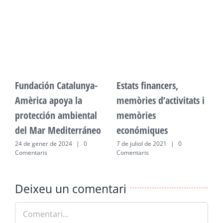
Fundación Catalunya-
Estats financers,
F
Amèrica apoya la
memòries d’activitats i
A
protección ambiental
memòries
p
del Mar Mediterráneo
económiques
d
24 de gener de 2024
|
0
7 de juliol de 2021
|
0
2
Comentaris
Comentaris
C
Deixeu un comentari
Comment