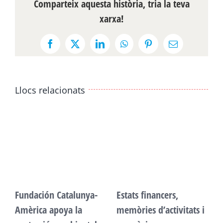
Comparteix aquesta història, tria la teva
xarxa!
Facebook
X
LinkedIn
WhatsApp
Pinterest
Email:
Llocs relacionats
Fundación Catalunya-
Estats financers,
F
Amèrica apoya la
memòries d’activitats i
A