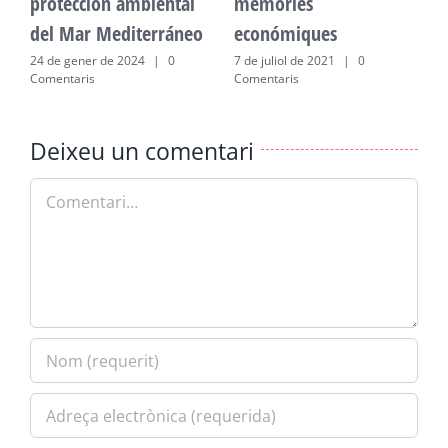
protección ambiental
memòries
p
del Mar Mediterráneo
económiques
d
24 de gener de 2024
|
0
7 de juliol de 2021
|
0
2
Comentaris
Comentaris
C
Deixeu un comentari
Comment