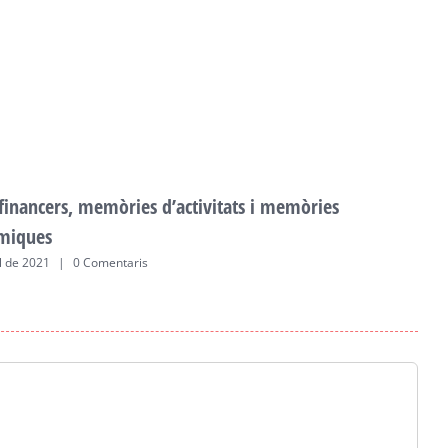
 financers, memòries d’activitats i memòries
F
miques
a
ol de 2021
|
0 Comentaris
2