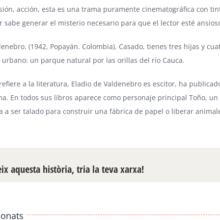
sión, acción, esta es una trama puramente cinematográfica con tinte
or sabe generar el misterio necesario para que el lector esté ansios
denebro. (1942, Popayán. Colombia). Casado, tienes tres hijas y cua
 urbano: un parque natural por las orillas del río Cauca.
refiere a la literatura, Eladio de Valdenebro es escitor, ha publicado
ma. En todos sus libros aparece como personaje principal Toño, un
 a ser talado para construir una fábrica de papel o liberar animale
x aquesta història, tria la teva xarxa!
ionats