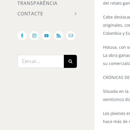
TRANSPARÈNCIA
del relato ga
CONTACTE
Cabe destacar,
originales, c
Colombia y E
Facebook
Instagram
YouTube
Rss
Email:
Hotusa, con s
La obra ganad
Cerca
su comercializ
…
CRÓNICAS DE 
Situada en la
veinticinco d
Los jóvenes e
hace más de m