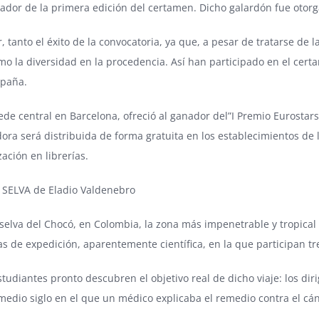
nador de la primera edición del certamen. Dicho galardón fue oto
 tanto el éxito de la convocatoria, ya que, a pesar de tratarse de 
omo la diversidad en la procedencia. Así han participado en el cert
spaña.
ede central en Barcelona, ofreció al ganador del”I Premio Eurostars 
ora será distribuida de forma gratuita en los establecimientos de l
ación en librerías.
SELVA de Eladio Valdenebro
 selva del Chocó, en Colombia, la zona más impenetrable y tropical d
ías de expedición, aparentemente científica, en la que participan 
studiantes pronto descubren el objetivo real de dicho viaje: los dir
edio siglo en el que un médico explicaba el remedio contra el cán