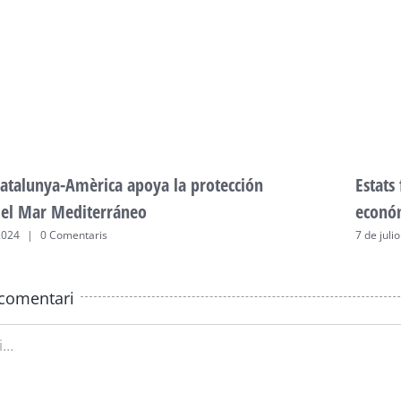
atalunya-Amèrica apoya la protección
Estats
del Mar Mediterráneo
econó
2024
|
0 Comentaris
7 de juli
comentari