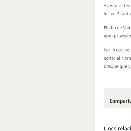
Aventura, ten
lector. El aut
Eladio de Val
gran proyecto
Por lo que se 
editorial Nor
bosque que va
Compartei
Llocs relac