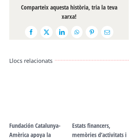
Comparteix aquesta història, tria la teva
xarxa!
Facebook
X
LinkedIn
WhatsApp
Pinterest
Email:
Llocs relacionats
Fundación Catalunya-
Estats financers,
F
Amèrica apoya la
memòries d’activitats i
A