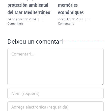
protección ambiental
memòries
p
del Mar Mediterráneo
económiques
d
24 de gener de 2024
|
0
7 de juliol de 2021
|
0
2
Comentaris
Comentaris
C
Deixeu un comentari
Comment