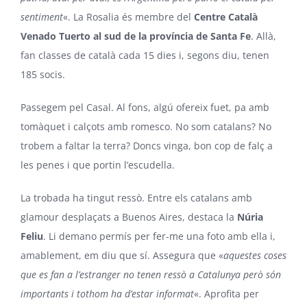
sentiment
«. La Rosalia és membre del
Centre Català
Venado Tuerto al sud de la província de Santa Fe
. Allà,
fan classes de català cada 15 dies i, segons diu, tenen
185 socis.
Passegem pel Casal. Al fons, algú ofereix fuet, pa amb
tomàquet i calçots amb romesco. No som catalans? No
trobem a faltar la terra? Doncs vinga, bon cop de falç a
les penes i que portin l’escudella.
La trobada ha tingut ressò. Entre els catalans amb
glamour desplaçats a Buenos Aires, destaca la
Núria
Feliu
. Li demano permís per fer-me una foto amb ella i,
amablement, em diu que sí. Assegura que «
aquestes coses
que es fan a l’estranger no tenen ressò a Catalunya però són
importants i tothom ha d’estar informat
«. Aprofita per