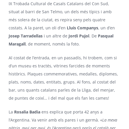
IX Trobada Cultural de Casals Catalans del Con Sud,
situat al barri de San Telmo, un dels més típics i amb
més solera de la ciutat, es repira seny pels quatre
costats. A la paret, un oli d’en
Lluís Companys
, un d’en
Josep Tarradellas
i un altre de
Jordi Pujol
. De
Pasqual
Maragall
, de moment, només la foto.
Al costat de l’entrada, en un passadís, hi trobem, com si
d’un museu es tractés, vitrines farcides de moments
històrics. Plaques commemoratives, medalles, diplomes,
plats, noms, dates, entitats, grups. Al fons, al costat del
bar, uns quants catalans parles de la Lliga, del menjar,
de puntes de coixí… i del mal que els fan les cames!
La
Rosalia Badia
ens explica que porta 42 anys a
l’Argentina. Va venir amb els pares i un germà. «
La meva
pàtria, avui per avui, és l’Argentina però parlo el català per