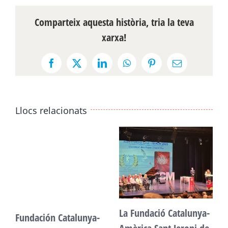
Comparteix aquesta història, tria la teva
xarxa!
Facebook
X
LinkedIn
WhatsApp
Pinterest
Email:
Llocs relacionats
La Fundació Catalunya-
Fundación Catalunya-
F