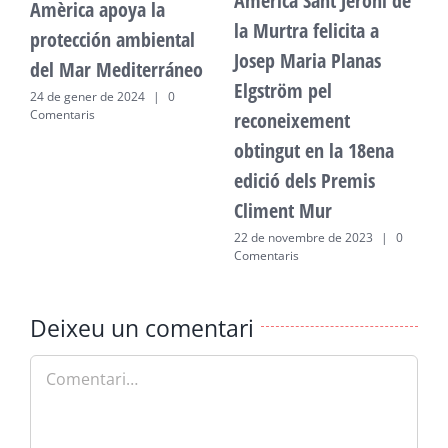
Amèrica Sant Jeroni de
Amèrica apoya la
A
la Murtra felicita a
protección ambiental
p
Josep Maria Planas
del Mar Mediterráneo
d
Elgström pel
24 de gener de 2024
|
0
2
Comentaris
C
reconeixement
obtingut en la 18ena
edició dels Premis
Climent Mur
22 de novembre de 2023
|
0
Comentaris
Deixeu un comentari
Comment