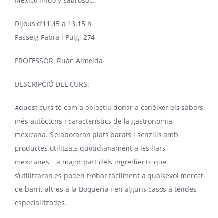
México lindo y sabroso….
Dijous d’11.45 a 13.15 h
Passeig Fabra i Puig, 274
PROFESSOR: Ruán Almeida
DESCRIPCIÓ DEL CURS:
Aquest curs té com a objectiu donar a conèixer els sabors
més autòctons i característics de la gastronomia
mexicana. S’elaboraran plats barats i senzills amb
productes utilitzats quotidianament a les llars
mexicanes. La major part dels ingredients que
s’utilitzaran es poden trobar fàcilment a qualsevol mercat
de barri, altres a la Boqueria i en alguns casos a tendes
especialitzades.