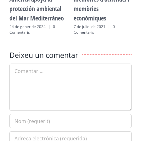
protección ambiental
memòries
p
del Mar Mediterráneo
económiques
d
24 de gener de 2024
|
0
7 de juliol de 2021
|
0
2
Comentaris
Comentaris
C
Deixeu un comentari
Comment