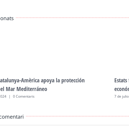
ionats
atalunya-Amèrica apoya la protección
Estats
del Mar Mediterráneo
econó
2024
|
0 Comentaris
7 de juli
comentari