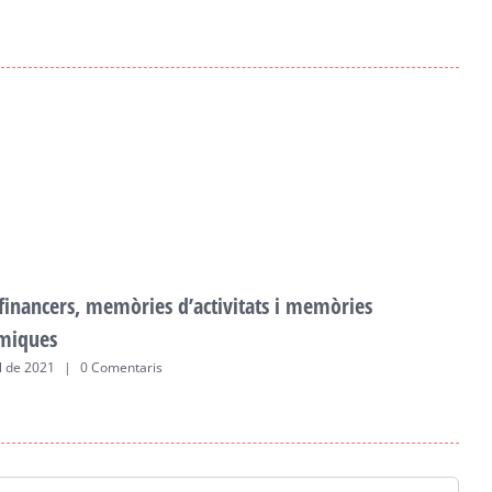
 financers, memòries d’activitats i memòries
F
miques
a
ol de 2021
|
0 Comentaris
2