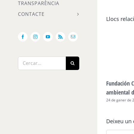
TRANSPARÈNCIA
CONTACTE
Llocs relac
Facebook
Instagram
YouTube
Rss
Email:
Cerca
…
Fundación C
ambiental 
24 de gener de 
Deixeu un 
Comment