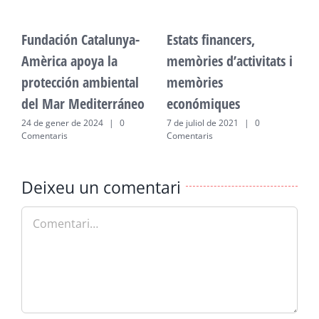
Fundación Catalunya-
Estats financers,
F
Amèrica apoya la
memòries d’activitats i
A
protección ambiental
memòries
p
del Mar Mediterráneo
económiques
d
24 de gener de 2024
|
0
7 de juliol de 2021
|
0
2
Comentaris
Comentaris
C
Deixeu un comentari
Comment