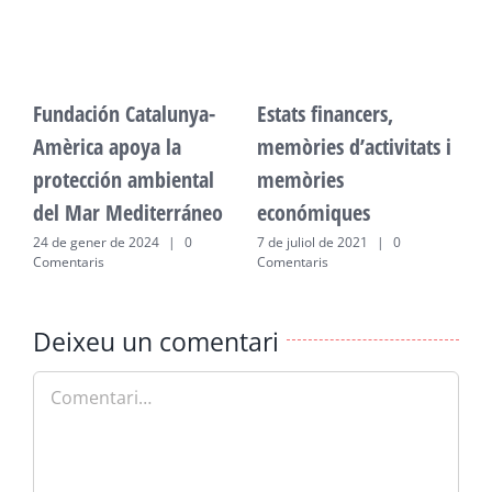
Fundación Catalunya-
Estats financers,
F
Amèrica apoya la
memòries d’activitats i
A
protección ambiental
memòries
p
del Mar Mediterráneo
económiques
d
24 de gener de 2024
|
0
7 de juliol de 2021
|
0
2
Comentaris
Comentaris
C
Deixeu un comentari
Comment