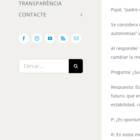
TRANSPARÈNCIA
Pujol, “padre
CONTACTE
Se considera 
autonomías” e
Facebook
Instagram
YouTube
Rss
Email:
Al responder 
cambiar la me
Cerca
…
Pregunta: ¿Su 
Respuesta: Es
futuro, que e
estabilidad, 
P: ¿Es oportu
R: En estos 