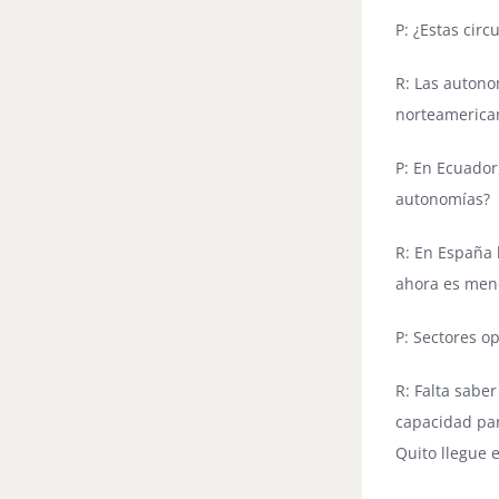
P: ¿Estas cir
R: Las autono
norteamericano
P: En Ecuador
autonomías?
R: En España 
ahora es men
P: Sectores o
R: Falta sabe
capacidad par
Quito llegue 