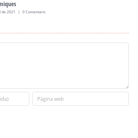
miques
a
ol de 2021
|
0 Comentaris
2