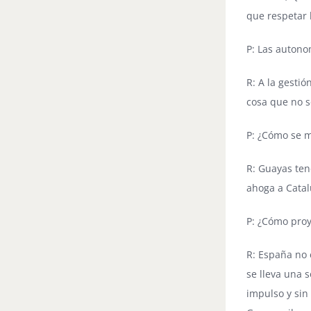
que respetar 
P: Las autono
R: A la gesti
cosa que no s
P: ¿Cómo se 
R: Guayas ten
ahoga a Cata
P: ¿Cómo proy
R: España no 
se lleva una 
impulso y sin