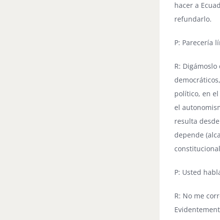
hacer a Ecuad
refundarlo.
P: Parecería l
R: Digámoslo 
democráticos,
político, en 
el autonomism
resulta desde
depende (alc
constituciona
P: Usted habl
R: No me corr
Evidentemente