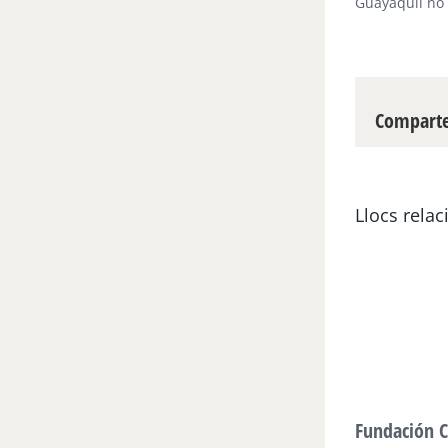
Guayaquil no
Compartei
Llocs relac
Fundación C