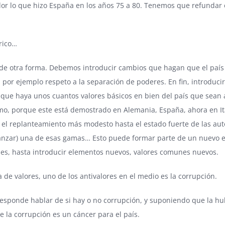
or lo que hizo España en los años 75 a 80. Tenemos que refundar 
írico…
de otra forma. Debemos introducir cambios que hagan que el país f
 por ejemplo respeto a la separación de poderes. En fin, introduci
el que haya unos cuantos valores básicos en bien del país que sean
o, porque este está demostrado en Alemania, España, ahora en Itali
 el replanteamiento más modesto hasta el estado fuerte de las a
anzar) una de esas gamas… Esto puede formar parte de un nuevo e
les, hasta introducir elementos nuevos, valores comunes nuevos.
a de valores, uno de los antivalores en el medio es la corrupción.
esponde hablar de si hay o no corrupción, y suponiendo que la hu
 la corrupción es un cáncer para el país.