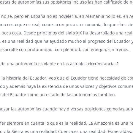
uestas de autonomías sus opositores incluso las han calificado de n
 no sé, pero en España no es novelería, en Alemania no lo es, en 
na cosa que es real, conozco un poco su economía, lo que sí es ci
 poca cosa. Desde principios del siglo XIX ha desarrollado una real
, es una realidad que ha ayudado mucho al progreso del Ecuador y 
esarrolle con profundidad, con plenitud, con energía, sin frenos.
vo de una autonomía es viable en las actuales circunstancias?
 la historia del Ecuador. Veo que el Ecuador tiene necesidad de co
o y además haya la existencia de unos valores y objetivos comune
n del Ecuador como un estado de las autonomías también.
uzar las autonomías cuando hay diversas posiciones como las auto
ner siempre en cuenta lo que es la realidad. La Amazonia es una r
to y la Sierra es una realidad; Cuenca es una realidad, Esmeraldas,