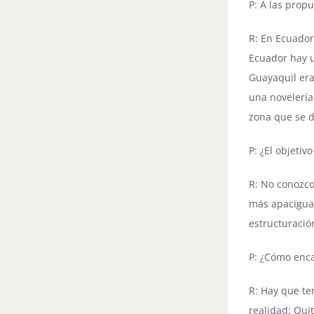
P: A las prop
R: En Ecuador
Ecuador hay u
Guayaquil era
una novelería
zona que se d
P: ¿El objeti
R: No conozco
más apaciguad
estructuració
P: ¿Cómo enca
R: Hay que te
realidad; Qui