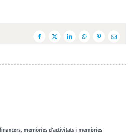
Facebook
X
LinkedIn
WhatsApp
Pinterest
Email:
 financers, memòries d’activitats i memòries
F