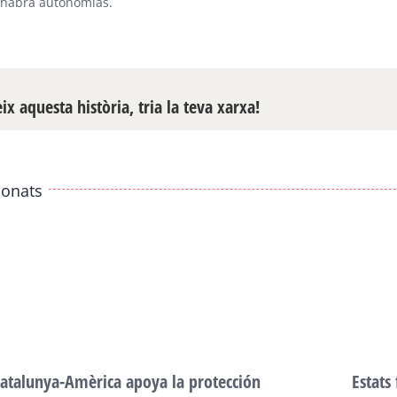
 habrá autonomías.
x aquesta història, tria la teva xarxa!
ionats
atalunya-Amèrica apoya la protección
Estats