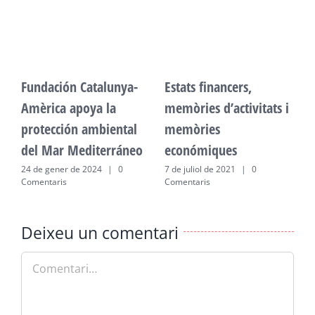
Fundación Catalunya-
Estats financers,
F
Amèrica apoya la
memòries d’activitats i
A
protección ambiental
memòries
p
del Mar Mediterráneo
económiques
d
24 de gener de 2024
|
0
7 de juliol de 2021
|
0
2
Comentaris
Comentaris
C
Deixeu un comentari
Comment