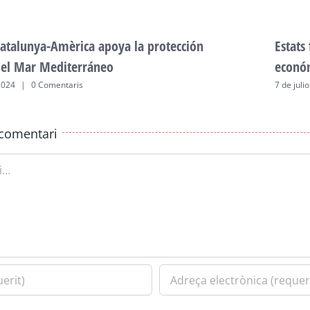
atalunya-Amèrica apoya la protección
Estats
del Mar Mediterráneo
econó
2024
|
0 Comentaris
7 de juli
comentari