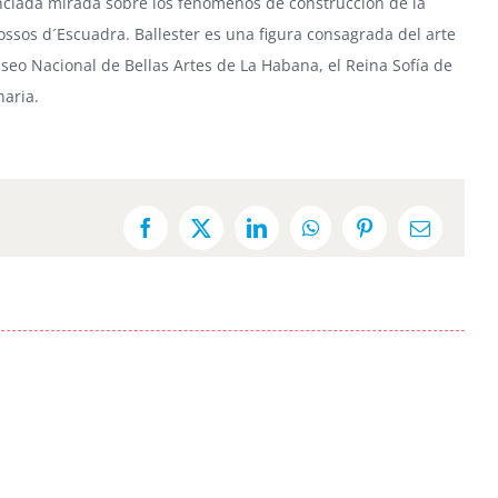
anciada mirada sobre los fenómenos de construcción de la
ssos d´Escuadra. Ballester es una figura consagrada del arte
seo Nacional de Bellas Artes de La Habana
, el
Reina Sofía
de
aria.
Facebook
X
LinkedIn
WhatsApp
Pinterest
Email: