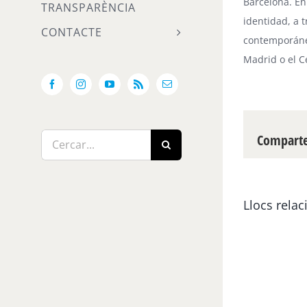
Barcelona. En
TRANSPARÈNCIA
identidad, a 
CONTACTE
contemporáneo
Madrid o el
C
Facebook
Instagram
YouTube
Rss
Email:
Compartei
Cerca
…
Llocs relac