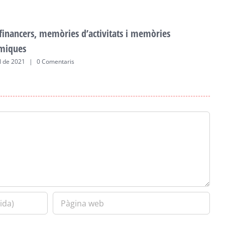
 financers, memòries d’activitats i memòries
F
miques
a
ol de 2021
|
0 Comentaris
2