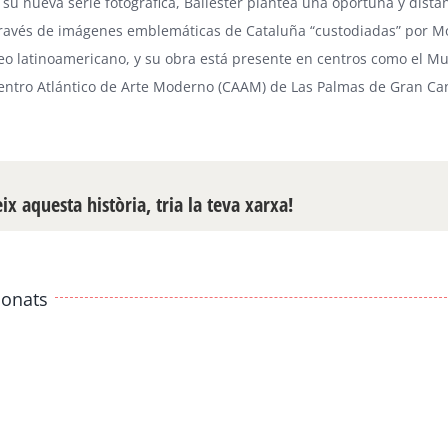
 su nueva serie
fotográfica
, Ballester plantea una oportuna y dist
través de imágenes emblemáticas de Cataluña “custodiadas” por Mo
 latinoamericano, y su obra está presente en centros como el
Mu
entro Atlántico de Arte Moderno
(CAAM) de Las Palmas de Gran Can
x aquesta història, tria la teva xarxa!
ionats