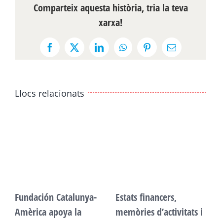
Comparteix aquesta història, tria la teva
xarxa!
Facebook
X
LinkedIn
WhatsApp
Pinterest
Email:
Llocs relacionats
Fundación Catalunya-
Estats financers,
F
Amèrica apoya la
memòries d’activitats i
A