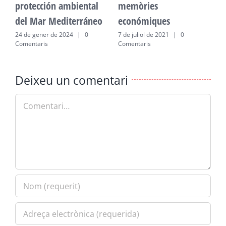
protección ambiental
memòries
p
del Mar Mediterráneo
económiques
d
24 de gener de 2024
|
0
7 de juliol de 2021
|
0
2
Comentaris
Comentaris
C
Deixeu un comentari
Comment