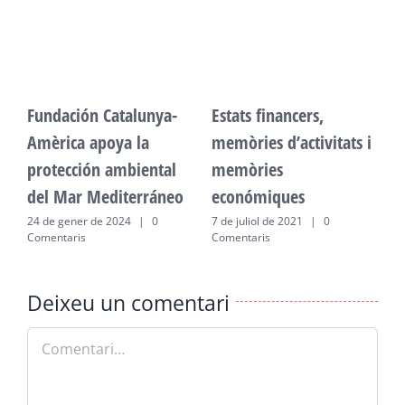
Fundación Catalunya-
Estats financers,
F
Amèrica apoya la
memòries d’activitats i
A
protección ambiental
memòries
p
del Mar Mediterráneo
económiques
d
24 de gener de 2024
|
0
7 de juliol de 2021
|
0
2
Comentaris
Comentaris
C
Deixeu un comentari
Comment