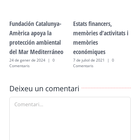
Fundación Catalunya-
Estats financers,
F
Amèrica apoya la
memòries d’activitats i
A
protección ambiental
memòries
p
del Mar Mediterráneo
económiques
d
24 de gener de 2024
|
0
7 de juliol de 2021
|
0
2
Comentaris
Comentaris
C
Deixeu un comentari
Comment