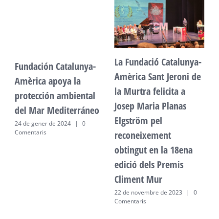
La Fundació Catalunya-
Fundación Catalunya-
F
Amèrica Sant Jeroni de
Amèrica apoya la
A
la Murtra felicita a
protección ambiental
p
Josep Maria Planas
del Mar Mediterráneo
d
Elgström pel
24 de gener de 2024
|
0
2
Comentaris
C
reconeixement
obtingut en la 18ena
edició dels Premis
Climent Mur
22 de novembre de 2023
|
0
Comentaris