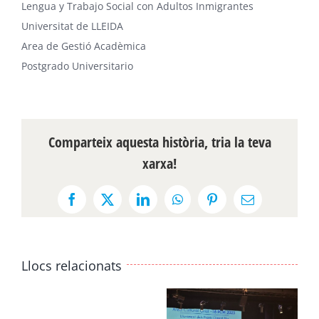
Lengua y Trabajo Social con Adultos Inmigrantes
Universitat de LLEIDA
Area de Gestió Acadèmica
Postgrado Universitario
Comparteix aquesta història, tria la teva
xarxa!
Facebook
X
LinkedIn
WhatsApp
Pinterest
Email:
Llocs relacionats