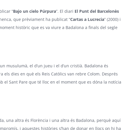
licar “
Bajo un cielo Púrpura
”. El diari
El Punt del Barcelonès
anenca, que prèviament ha publicat “
Cartas a Lucrecia
” (2000) i
moment històric que es va viure a Badalona a finals del segle
’un musulumà, el d’un jueu i el d’un cristià. Badalona és
tra els dies en què els Reis Catòlics van rebre Colom. Després
mb el Sant Pare que té lloc en el moment que es dóna la notícia
da, una altra és Florència i una altra és Badalona, perquè aquí
compromís, i aquestes històries s’han de donar en llocs on hi ha