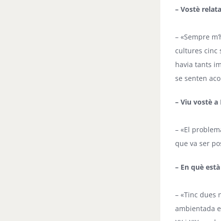
– Vostè relat
– «Sempre m’h
cultures cinc
havia tants i
se senten acol
– Viu vostè a
– «El problema
que va ser pos
– En què està
– «Tinc dues n
ambientada en 