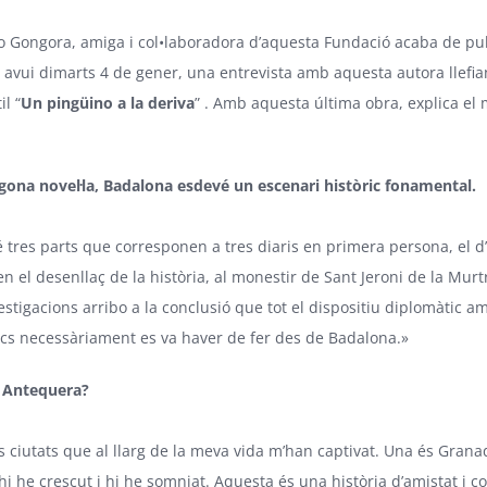
o Gongora, amiga i col•laboradora d’aquesta Fundació acaba de pub
a avui dimarts 4 de gener, una entrevista amb aquesta autora llefi
il “
Un pingüino a la deriva
” . Amb aquesta última obra, explica el 
egona novel·la, Badalona esdevé un escenari històric fonamental.
té tres parts que corresponen a tres diaris en primera persona, el d
n el desenllaç de la història, al monestir de Sant Jeroni de la Mur
estigacions arribo a la conclusió que tot el dispositiu diplomàtic a
lics necessàriament es va haver de fer des de Badalona.»
 i Antequera?
es ciutats que al llarg de la meva vida m’han captivat. Una és Grana
hi he crescut i hi he somniat. Aquesta és una història d’amistat i 