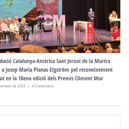
F
a
2
dació Catalunya-Amèrica Sant Jeroni de la Murtra
ta a Josep Maria Planas Elgström pel reconeixement
ut en la 18ena edició dels Premis Climent Mur
vembre de 2023
|
0 Comentaris