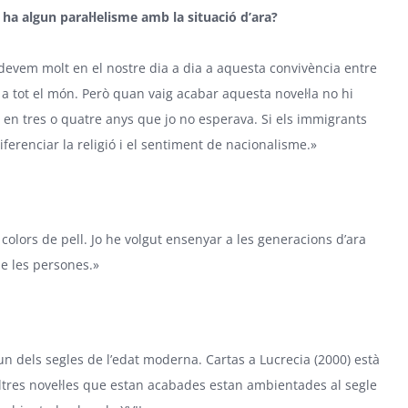
 ha algun paral·lelisme amb la situació d’ara?
devem molt en el nostre dia a dia a aquesta convivència entre
 a tot el món. Però quan vaig acabar aquesta novel·la no hi
 en tres o quatre anys que jo no esperava. Si els immigrants
diferenciar la religió i el sentiment de nacionalisme.»
colors de pell. Jo he volgut ensenyar a les generacions d’ara
de les persones.»
 un dels segles de l’edat moderna. Cartas a Lucrecia (2000) està
 altres novel·les que estan acabades estan ambientades al segle