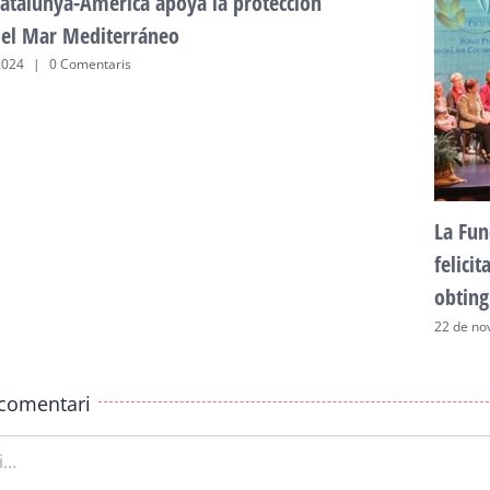
atalunya-Amèrica apoya la protección
del Mar Mediterráneo
2024
|
0 Comentaris
La Fun
felici
obting
22 de no
comentari