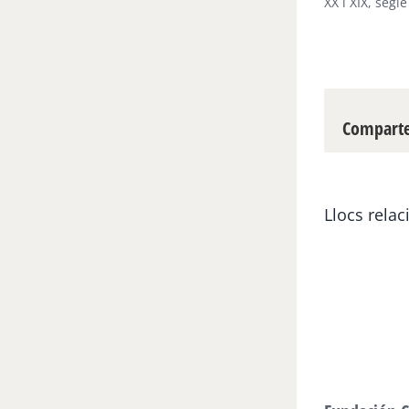
XX i XIX, seg
Compartei
Llocs relac