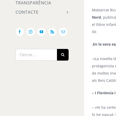
TRANSPARÈNCIA
Motserrat Ric
CONTACTE
Nord
, public
el llibre infant
XV.
Facebook
Instagram
YouTube
Rss
Email:
.En la seva s
Cerca
-«La novel·la 
…
protagonista e
de moltes inv
als Reis Catò
– I Florència
– «Hi ha cert
hi he nascut, 