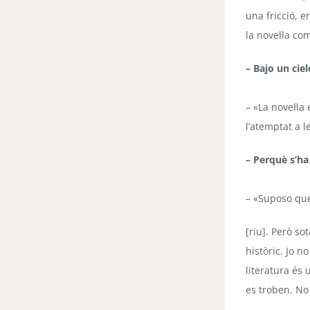
una fricció, 
la novel·la c
– Bajo un cie
– «La novel·la
l’atemptat a 
– Perquè s’ha 
– «Suposo que
[riu]. Però so
històric. Jo n
literatura és 
es troben. No 