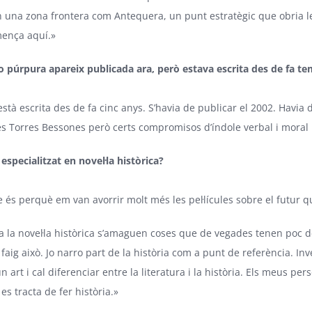
en una zona frontera com Antequera, un punt estratègic que obria le
omença aquí.»
lo púrpura apareix publicada ara, però estava escrita des de fa te
 està escrita des de fa cinc anys. S’havia de publicar el 2002. Havi
les Torres Bessones però certs compromisos d’índole verbal i moral 
especialitzat en novel·la històrica?
 és perquè em van avorrir molt més les pel·lícules sobre el futur q
ta la novel·la històrica s’amaguen coses que de vegades tenen poc de
o faig això. Jo narro part de la història com a punt de referència. In
un art i cal diferenciar entre la literatura i la història. Els meus 
es tracta de fer història.»