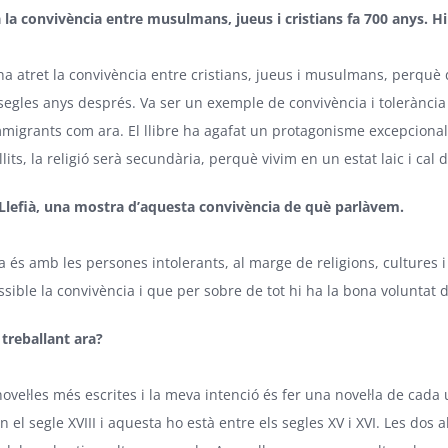
a la convivència entre musulmans, jueus i cristians fa 700 anys. Hi
a atret la convivència entre cristians, jueus i musulmans, perquè 
 segles anys després. Va ser un exemple de convivència i tolerància
mmigrants com ara. El llibre ha agafat un protagonisme excepcional
lits, la religió serà secundària, perquè vivim en un estat laic i cal 
 Llefià, una mostra d’aquesta convivència de què parlàvem.
 és amb les persones intolerants, al marge de religions, cultures i 
sible la convivència i que per sobre de tot hi ha la bona voluntat 
 treballant ara?
ovel·les més escrites i la meva intenció és fer una novel·la de cada
el segle XVIII i aquesta ho està entre els segles XV i XVI. Les dos