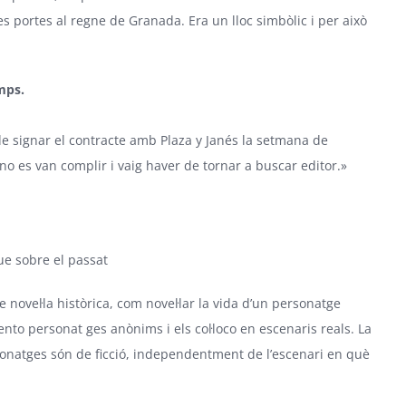
s portes al regne de Granada. Era un lloc simbòlic i per això
mps.
a de signar el contracte amb Plaza y Janés la setmana de
no es van complir i vaig haver de tornar a buscar editor.»
ue sobre el passat
 novel·la històrica, com novel·lar la vida d’un personatge
vento personat ges anònims i els col·loco en escenaris reals. La
personatges són de ficció, independentment de l’escenari en què