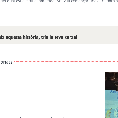
le del qual estic molt enamorada. Ara vull començar una altra obra a
x aquesta història, tria la teva xarxa!
ionats