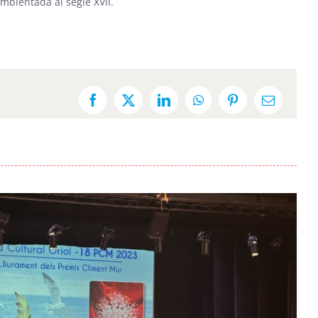
mbientada al segle XVII.
Facebook
X
LinkedIn
WhatsApp
Pinterest
Email: