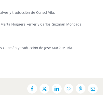
alves y traducción de Consol Vilá.
res: Marta Noguera Ferrer y Carlos Guzmán Moncada.
los Guzmán y traducción de José María Murià.
Facebook
X
LinkedIn
WhatsApp
Pinterest
Email: