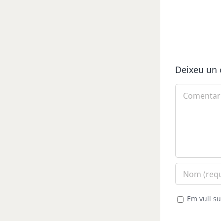
Deixeu un 
Comment
Em vull su