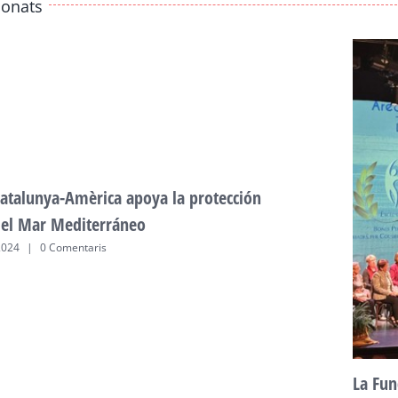
ionats
atalunya-Amèrica apoya la protección
del Mar Mediterráneo
2024
|
0 Comentaris
La Fun