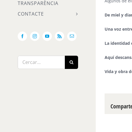
Algunos de el
TRANSPARÈNCIA
CONTACTE
De miel y di
Una voz entre
Facebook
Instagram
YouTube
Rss
Email:
La identidad
Aquí descans
Cerca
…
Vida y obra d
Compartei