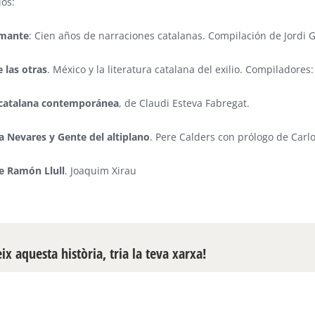
los:
amante
: Cien años de narraciones catalanas. Compilación de Jordi G
 las otras
. México y la literatura catalana del exilio. Compilado
 catalana contemporánea
, de Claudi Esteva Fabregat.
a Nevares
y Gente del altiplano
. Pere Calders con prólogo de Car
e Ramón Llull
. Joaquim Xirau
x aquesta història, tria la teva xarxa!