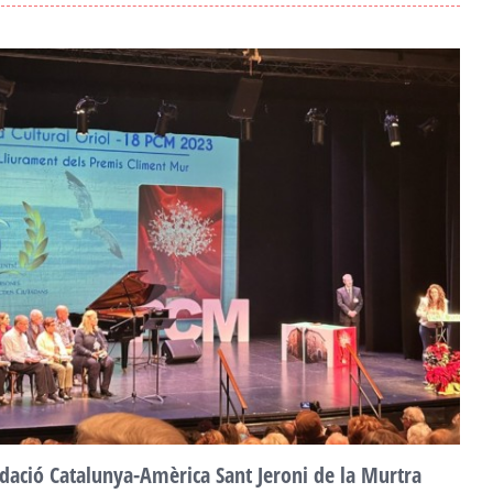
F
a
2
dació Catalunya-Amèrica Sant Jeroni de la Murtra