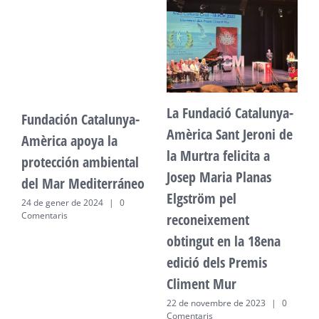
La Fundació Catalunya-
Fundación Catalunya-
F
Amèrica Sant Jeroni de
Amèrica apoya la
A
la Murtra felicita a
protección ambiental
p
Josep Maria Planas
del Mar Mediterráneo
d
Elgström pel
24 de gener de 2024
|
0
2
Comentaris
C
reconeixement
obtingut en la 18ena
edició dels Premis
Climent Mur
22 de novembre de 2023
|
0
Comentaris