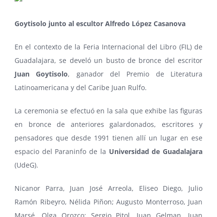
Goytisolo junto al escultor Alfredo López Casanova
En el contexto de la Feria Internacional del Libro (FIL) de
Guadalajara, se develó un busto de bronce del escritor
Juan Goytisolo
, ganador del Premio de Literatura
Latinoamericana y del Caribe Juan Rulfo.
La ceremonia se efectuó en la sala que exhibe las figuras
en bronce de anteriores galardonados, escritores y
pensadores que desde 1991 tienen allí un lugar en ese
espacio del Paraninfo de la
Universidad de Guadalajara
(UdeG).
Nicanor Parra
,
Juan José Arreola
,
Eliseo Diego
,
Julio
Ramón Ribeyro
,
Nélida Piñon
;
Augusto Monterroso
,
Juan
Marsé
,
Olga Orozco
;
Sergio Pitol
,
Juan Gelman
,
Juan