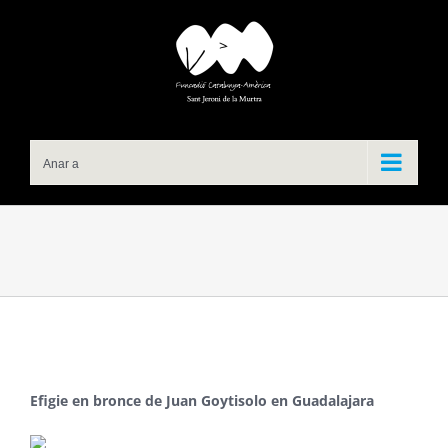
Skip
to
content
Anar a
Efigie en bronce de Juan Goytisolo en Guadalajara