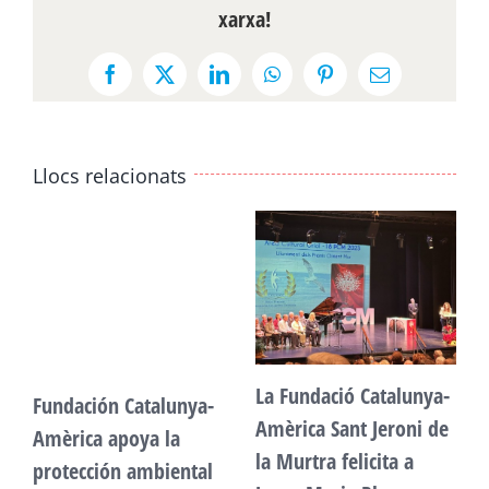
xarxa!
Facebook
X
LinkedIn
WhatsApp
Pinterest
Email:
Llocs relacionats
La Fundació Catalunya-
Fundación Catalunya-
F
Amèrica Sant Jeroni de
Amèrica apoya la
A
la Murtra felicita a
protección ambiental
p