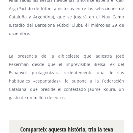
Finalizadas las fiestas navideñas, ahora se espera el Cat-
Arg (Partido de fútbol amistosos entre las selecciones de
Cataluña y
Argentina
), que se jugará en el
Nou Camp
(Estadio del
Barcelona Fútbol Club
), él miércoles 29 de
diciembre.
La presencia de la albiceleste que adiestra José
Pekerman
desde que el imprevisible
Bielsa
, ex del
Espanyol
, protagonizara recientemente una de sus
habituales «espantadas», le supone a la
Federación
Catalana
, que preside el contestado Jaume Roura, un
gasto de un millón de euros.
Comparteix aquesta història, tria la teva