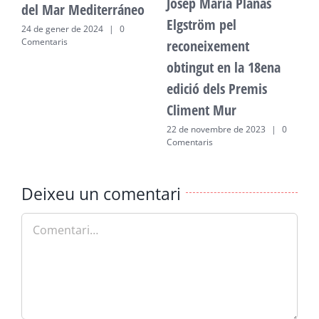
Josep Maria Planas
del Mar Mediterráneo
d
Elgström pel
24 de gener de 2024
|
0
2
Comentaris
C
reconeixement
obtingut en la 18ena
edició dels Premis
Climent Mur
22 de novembre de 2023
|
0
Comentaris
Deixeu un comentari
Comment