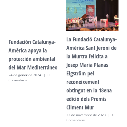
La Fundació Catalunya-
Fundación Catalunya-
F
Amèrica Sant Jeroni de
Amèrica apoya la
A
la Murtra felicita a
protección ambiental
p
Josep Maria Planas
del Mar Mediterráneo
d
Elgström pel
24 de gener de 2024
|
0
2
Comentaris
C
reconeixement
obtingut en la 18ena
edició dels Premis
Climent Mur
22 de novembre de 2023
|
0
Comentaris