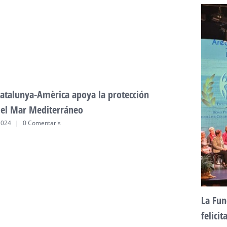
atalunya-Amèrica apoya la protección
del Mar Mediterráneo
2024
|
0 Comentaris
La Fun
felici