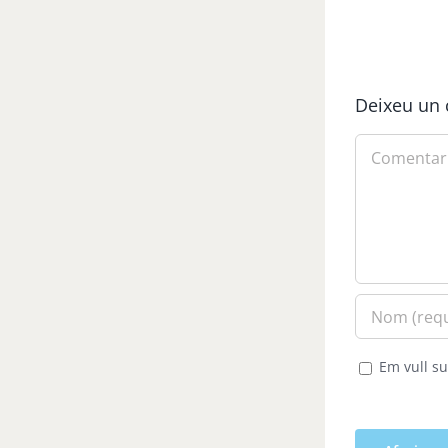
Deixeu un 
Comment
Em vull su