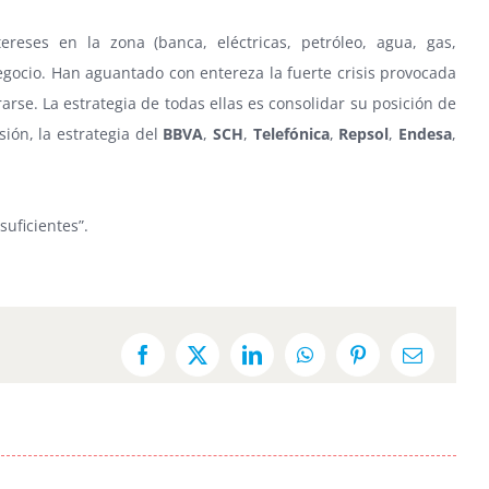
reses en la zona (banca, eléctricas, petróleo, agua, gas,
egocio. Han aguantado con entereza la fuerte crisis provocada
se. La estrategia de todas ellas es consolidar su posición de
ión, la estrategia del
BBVA
,
SCH
,
Telefónica
,
Repsol
,
Endesa
,
suficientes”.
Facebook
X
LinkedIn
WhatsApp
Pinterest
Email: