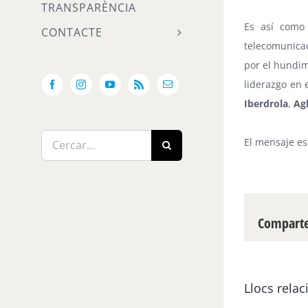
TRANSPARÈNCIA
Es así como 
CONTACTE
telecomunicac
por el hundim
liderazgo en 
Facebook
Instagram
YouTube
Rss
Email:
Iberdrola
,
Ag
Cerca
El mensaje es 
…
Compartei
Llocs relac