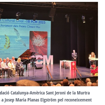
F
a
2
dació Catalunya-Amèrica Sant Jeroni de la Murtra
ta a Josep Maria Planas Elgström pel reconeixement