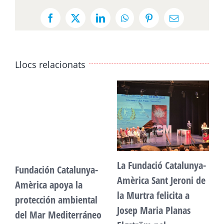
Facebook
X
LinkedIn
WhatsApp
Pinterest
Email:
Llocs relacionats
La Fundació Catalunya-
Fundación Catalunya-
F
Amèrica Sant Jeroni de
Amèrica apoya la
A
la Murtra felicita a
protección ambiental
p
Josep Maria Planas
del Mar Mediterráneo
d