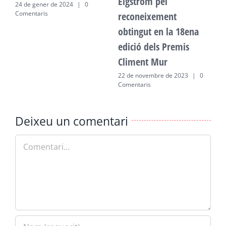
Elgström pel
24 de gener de 2024
|
0
2
Comentaris
C
reconeixement
obtingut en la 18ena
edició dels Premis
Climent Mur
22 de novembre de 2023
|
0
Comentaris
Deixeu un comentari
Comment