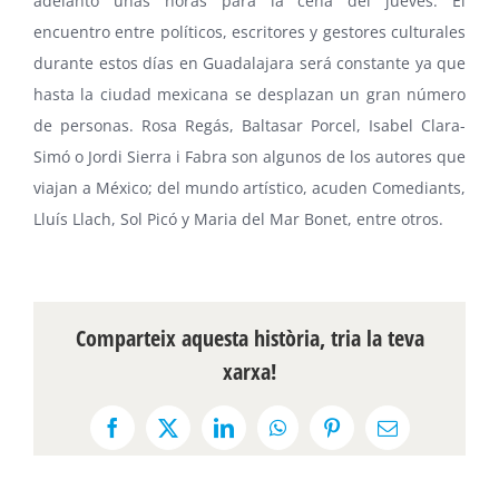
adelantó unas horas para la cena del jueves. El
encuentro entre políticos, escritores y gestores culturales
durante estos días en Guadalajara será constante ya que
hasta la ciudad mexicana se desplazan un gran número
de personas.
Rosa Regás
,
Baltasar Porcel
,
Isabel Clara-
Simó
o
Jordi Sierra i Fabra
son algunos de los autores que
viajan a México; del mundo artístico, acuden
Comediants
,
Lluís Llach
,
Sol Picó
y
Maria del Mar Bonet
, entre otros.
Comparteix aquesta història, tria la teva
xarxa!
Facebook
X
LinkedIn
WhatsApp
Pinterest
Email: