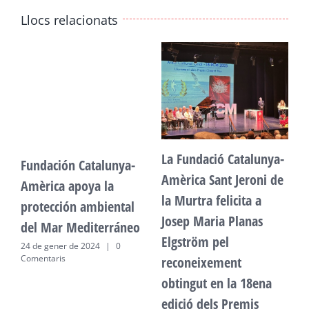
Llocs relacionats
La Fundació Catalunya-
Fundación Catalunya-
F
Amèrica Sant Jeroni de
Amèrica apoya la
A
la Murtra felicita a
protección ambiental
p
Josep Maria Planas
del Mar Mediterráneo
d
Elgström pel
24 de gener de 2024
|
0
2
Comentaris
C
reconeixement
obtingut en la 18ena
edició dels Premis