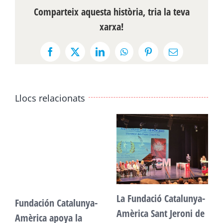
Comparteix aquesta història, tria la teva
xarxa!
Facebook
X
LinkedIn
WhatsApp
Pinterest
Email:
Llocs relacionats
La Fundació Catalunya-
Fundación Catalunya-
F
Amèrica Sant Jeroni de
Amèrica apoya la
A