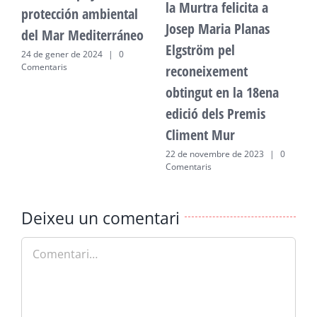
la Murtra felicita a
protección ambiental
p
Josep Maria Planas
del Mar Mediterráneo
d
Elgström pel
24 de gener de 2024
|
0
2
Comentaris
C
reconeixement
obtingut en la 18ena
edició dels Premis
Climent Mur
22 de novembre de 2023
|
0
Comentaris
Deixeu un comentari
Comment