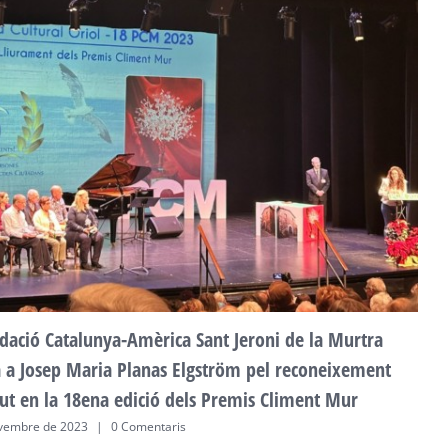
F
a
2
dació Catalunya-Amèrica Sant Jeroni de la Murtra
ta a Josep Maria Planas Elgström pel reconeixement
ut en la 18ena edició dels Premis Climent Mur
vembre de 2023
|
0 Comentaris