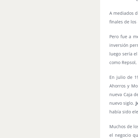
A mediados de
finales de los
Pero fue a me
inversión per
luego sería e
como Repsol, 
En julio de 1
Ahorros y Mon
nueva Caja de
nuevo siglo.
J
había sido el
Muchos de los
el negocio q