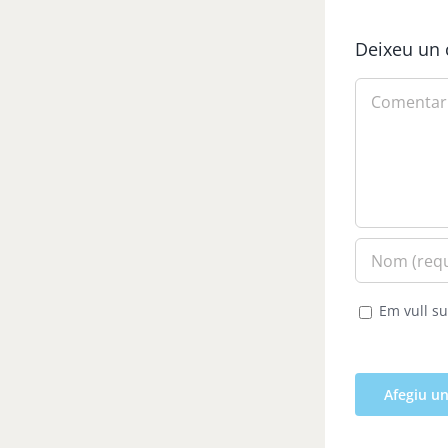
Deixeu un 
Comment
Em vull su