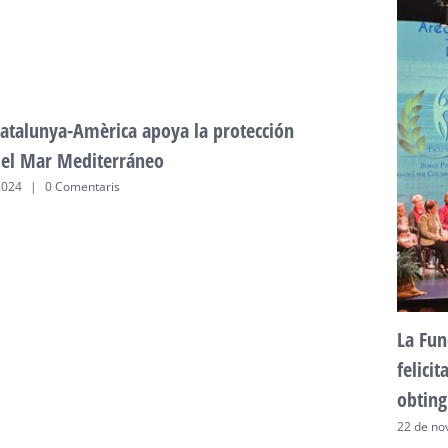
atalunya-Amèrica apoya la protección
del Mar Mediterráneo
2024
|
0 Comentaris
La Fun
felici
obting
22 de no