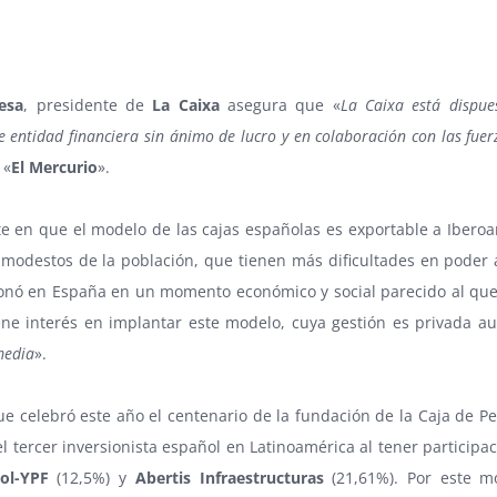
esa
, presidente de
La Caixa
asegura que «
La Caixa está dispue
de entidad financiera sin ánimo de lucro y en colaboración con las fuer
 «
El Mercurio
».
te en que el modelo de las cajas españolas es exportable a Ibero
modestos de la población, que tienen más dificultades en poder a
nó en España en un momento económico y social parecido al que ah
iene interés en implantar este modelo, cuya gestión es privada 
media
».
ue celebró este año el centenario de la fundación de la Caja de P
l tercer inversionista español en Latinoamérica al tener particip
ol-YPF
(12,5%) y
Abertis Infraestructuras
(21,61%). Por este m