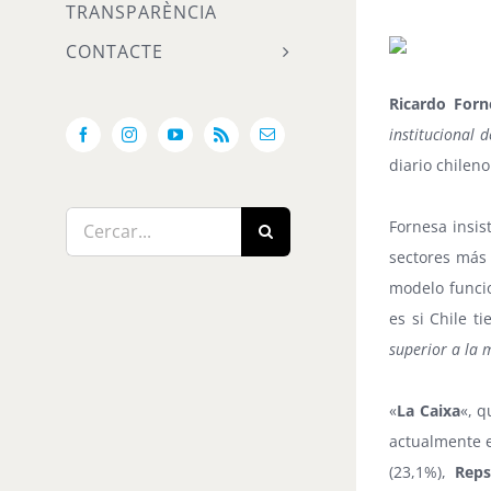
TRANSPARÈNCIA
CONTACTE
Ricardo Forn
institucional 
Facebook
Instagram
YouTube
Rss
Email:
diario chileno
Cerca
Fornesa insis
…
sectores más 
modelo funcio
es si Chile t
superior a la 
«
La Caixa
«, q
actualmente e
(23,1%),
Reps