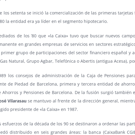
 los setenta se inició la comercialización de las primeras tarjetas 
 80 la entidad era ya líder en el segmento hipotecario.
diados de los ’80 que «la Caixa» tuvo que buscar nuevos campos 
manente en grandes empresas de servicios en sectores estratégico
l primer grupo de participaciones del sector financiero español y
Gas Natural, Grupo Agbar, Telefónica o Abertis (antigua Acesa), por
989 los consejos de administración de la Caja de Pensiones para
te de Piedad de Barcelona, primera y tercera entidad de ahorros
 Ahorros y Pensiones de Barcelona. De la fusión surgió también el
osé Vilarasau
se mantuvo al frente de la dirección general, mient
egido presidente de «la Caixa» en 1987.
 esfuerzos de la década de los 90 se destinaron a ordenar las part
uedó distribuido en seis grandes áreas: la banca (CaixaBank CGI