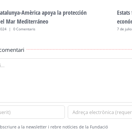
atalunya-Amèrica apoya la protección
Estats
del Mar Mediterráneo
econó
2024
|
0 Comentaris
7 de juli
comentari
bscriure a la newsletter i rebre notícies de la Fundació