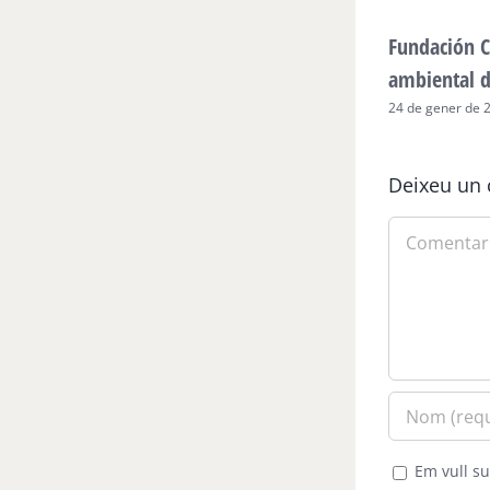
Fundación C
ambiental 
24 de gener de 
Deixeu un 
Comment
Em vull su