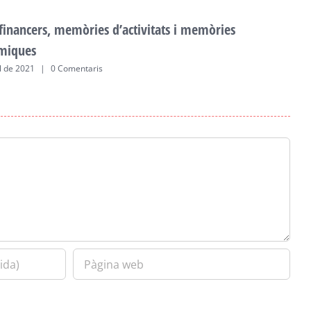
 financers, memòries d’activitats i memòries
F
miques
a
ol de 2021
|
0 Comentaris
2