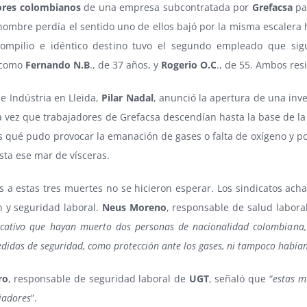
ores colombianos
de una empresa subcontratada por
Grefacsa
par
 hombre perdía el sentido uno de ellos bajó por la misma escalera h
ompilio e idéntico destino tuvo el segundo empleado que sig
s como
Fernando N.B
., de 37 años, y
Rogerio O.C
., de 55. Ambos res
e Indústria en Lleida,
Pilar Nadal
, anunció la apertura de una inve
a vez que trabajadores de Grefacsa descendían hasta la base de la 
s qué pudo provocar la emanación de gases o falta de oxígeno y po
ta ese mar de vísceras.
s a estas tres muertes no se hicieron esperar. Los sindicatos achac
 y seguridad laboral.
Neus Moreno
, responsable de salud labor
ficativo que hayan muerto dos personas de nacionalidad colombiana
didas de seguridad, como protección ante los gases, ni tampoco habían
ro
, responsable de seguridad laboral de
UGT
, señaló que “
estas m
jadores
”.