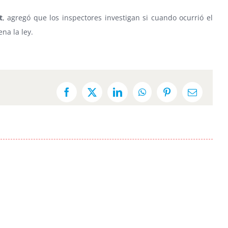
t
, agregó que los inspectores investigan si cuando ocurrió el
na la ley.
Facebook
X
LinkedIn
WhatsApp
Pinterest
Email: