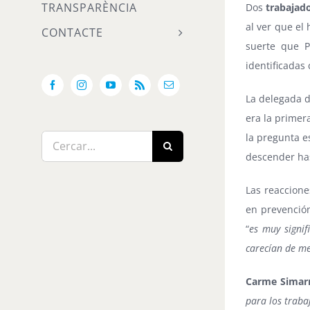
TRANSPARÈNCIA
Dos
trabajad
al ver que el
CONTACTE
suerte que P
identificada
Facebook
Instagram
YouTube
Rss
Email:
La delegada d
era la primer
la pregunta e
Cerca
descender has
…
Las reaccione
en prevención
“
es muy signi
carecían de me
Carme Simar
para los traba