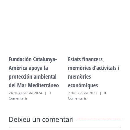
Fundación Catalunya-
Estats financers,
F
Amèrica apoya la
memòries d’activitats i
A
protección ambiental
memòries
p
del Mar Mediterráneo
económiques
d
24 de gener de 2024
|
0
7 de juliol de 2021
|
0
2
Comentaris
Comentaris
C
Deixeu un comentari