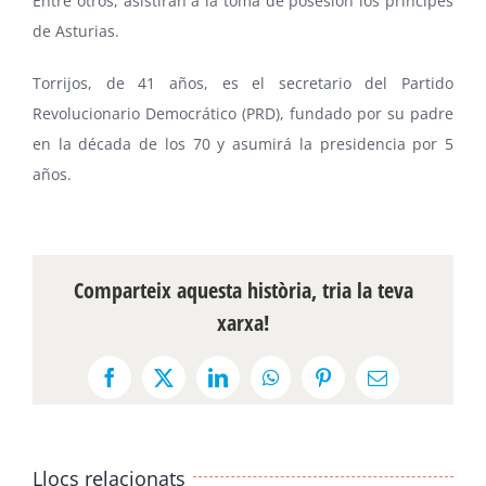
Entre otros, asistirán a la toma de posesión los príncipes
de Asturias.
Torrijos, de 41 años, es el secretario del Partido
Revolucionario Democrático (PRD), fundado por su padre
en la década de los 70 y asumirá la presidencia por 5
años.
Comparteix aquesta història, tria la teva
xarxa!
Facebook
X
LinkedIn
WhatsApp
Pinterest
Email:
Llocs relacionats