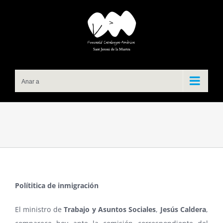
Skip
to
content
Anar a
Polítitica de inmigración
El ministro de
Trabajo y Asuntos Sociales
,
Jesús Caldera
,