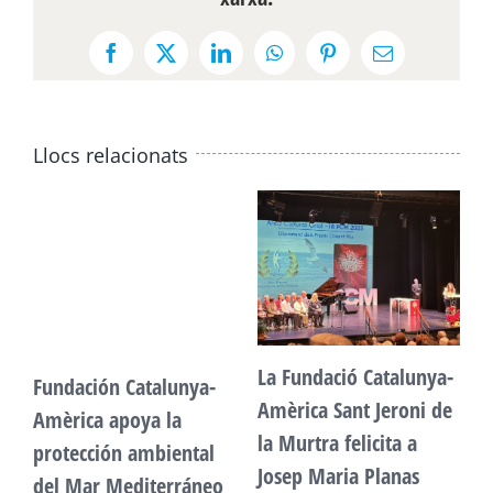
Facebook
X
LinkedIn
WhatsApp
Pinterest
Email:
Llocs relacionats
La Fundació Catalunya-
Fundación Catalunya-
F
Amèrica Sant Jeroni de
Amèrica apoya la
A
la Murtra felicita a
protección ambiental
p
Josep Maria Planas
del Mar Mediterráneo
d