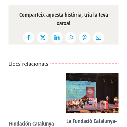
Comparteix aquesta història, tria la teva
xarxa!
Facebook
X
LinkedIn
WhatsApp
Pinterest
Email:
Llocs relacionats
La Fundació Catalunya-
Fundación Catalunya-
F