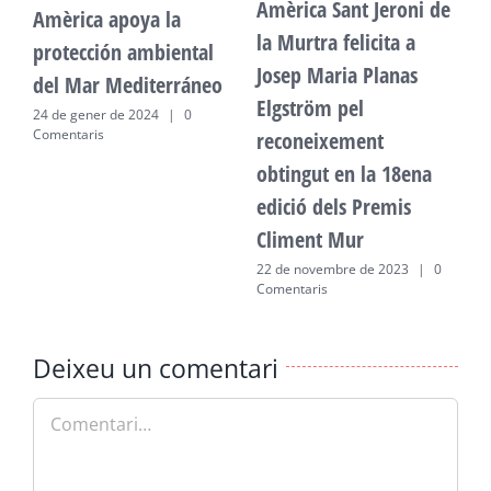
Amèrica Sant Jeroni de
Amèrica apoya la
A
la Murtra felicita a
protección ambiental
p
Josep Maria Planas
del Mar Mediterráneo
d
Elgström pel
24 de gener de 2024
|
0
2
Comentaris
C
reconeixement
obtingut en la 18ena
edició dels Premis
Climent Mur
22 de novembre de 2023
|
0
Comentaris
Deixeu un comentari
Comment