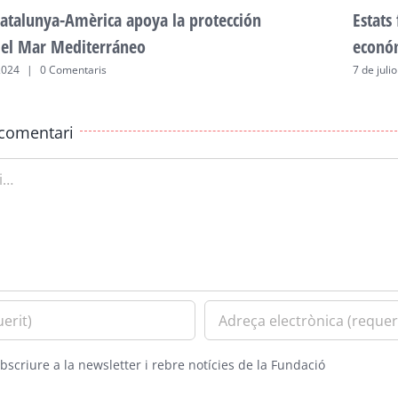
atalunya-Amèrica apoya la protección
Estats
del Mar Mediterráneo
econó
2024
|
0 Comentaris
7 de juli
comentari
bscriure a la newsletter i rebre notícies de la Fundació