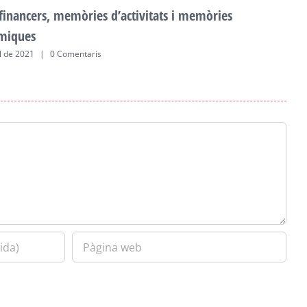
 financers, memòries d’activitats i memòries
F
miques
a
ol de 2021
|
0 Comentaris
2