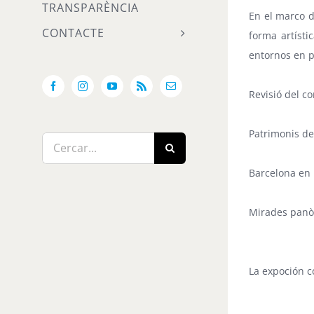
TRANSPARÈNCIA
En el marco d
CONTACTE
forma artísti
entornos en p
Facebook
Instagram
YouTube
Rss
Email:
Revisió del co
Patrimonis del
Cerca
…
Barcelona en 
Mirades panò
La expoción c