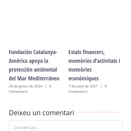
Fundación Catalunya-
Estats financers,
F
Amèrica apoya la
memòries d’activitats i
A
protección ambiental
memòries
p
del Mar Mediterráneo
económiques
d
24 de gener de 2024
|
0
7 de juliol de 2021
|
0
2
Comentaris
Comentaris
C
Deixeu un comentari
Comment