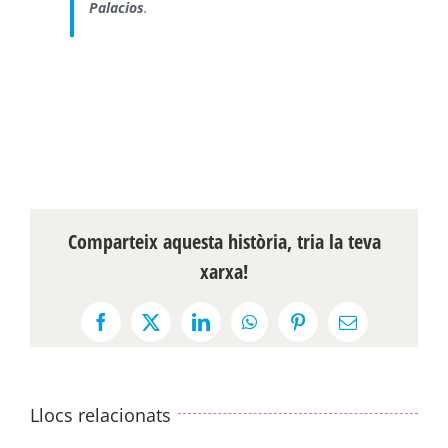
Palacios
.
Comparteix aquesta història, tria la teva
xarxa!
Facebook
X
LinkedIn
WhatsApp
Pinterest
Email:
Llocs relacionats