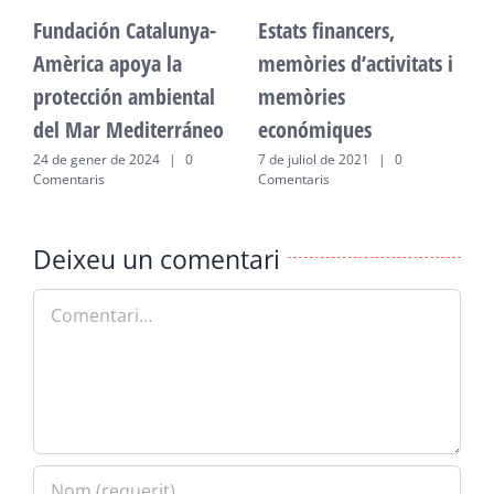
Fundación Catalunya-
Estats financers,
F
Amèrica apoya la
memòries d’activitats i
A
protección ambiental
memòries
p
del Mar Mediterráneo
económiques
d
24 de gener de 2024
|
0
7 de juliol de 2021
|
0
2
Comentaris
Comentaris
C
Deixeu un comentari
Comment