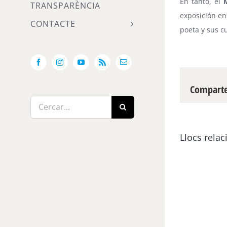
En tanto, el
TRANSPARÈNCIA
exposición en
CONTACTE
poeta y sus c
Facebook
Instagram
YouTube
Rss
Email:
Compartei
Cerca
…
Llocs relac