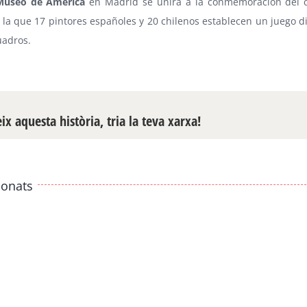
Museo de América
en Madrid se unirá a la conmemoración del ce
 la que 17 pintores españoles y 20 chilenos establecen un juego dial
uadros.
x aquesta història, tria la teva xarxa!
ionats