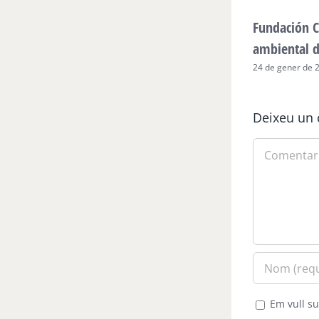
Fundación C
ambiental 
24 de gener de 
Deixeu un 
Comment
Em vull su