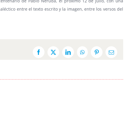
ntenario de Pablo Neruda, el próximo 12 de julio, con una
éctico entre el texto escrito y la imagen, entre los versos del
Facebook
X
LinkedIn
WhatsApp
Pinterest
Email: