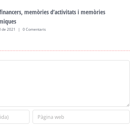
 financers, memòries d’activitats i memòries
F
miques
a
ol de 2021
|
0 Comentaris
2