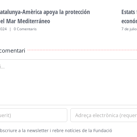
atalunya-Amèrica apoya la protección
Estats
del Mar Mediterráneo
econó
2024
|
0 Comentaris
7 de juli
comentari
bscriure a la newsletter i rebre notícies de la Fundació