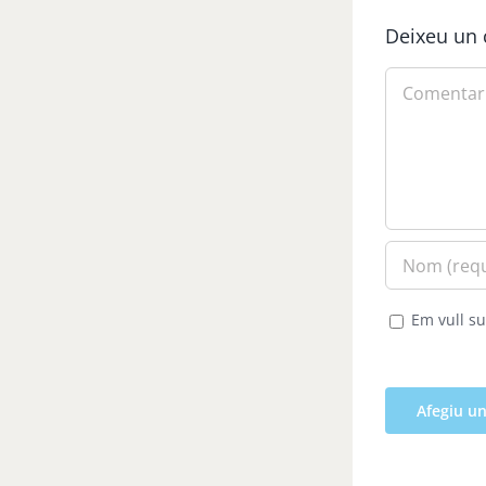
Deixeu un 
Comment
Em vull su