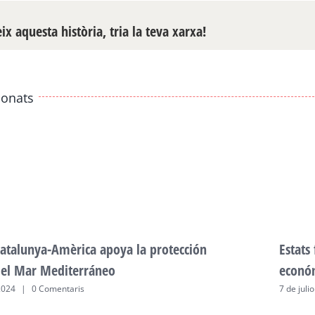
x aquesta història, tria la teva xarxa!
ionats
atalunya-Amèrica apoya la protección
Estats
del Mar Mediterráneo
econó
2024
|
0 Comentaris
7 de juli