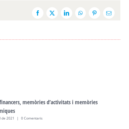
Facebook
X
LinkedIn
WhatsApp
Pinterest
Email:
 financers, memòries d’activitats i memòries
F
miques
a
ol de 2021
|
0 Comentaris
2