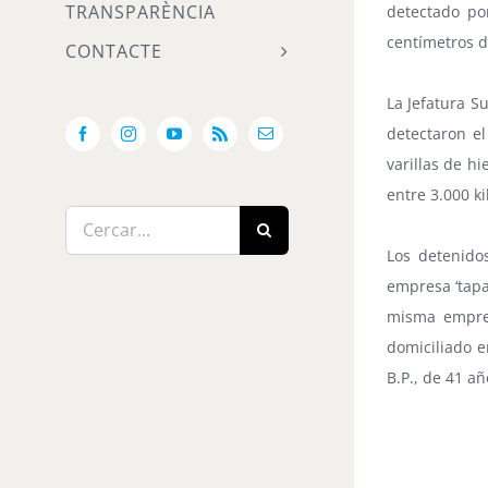
TRANSPARÈNCIA
detectado po
centímetros d
CONTACTE
La Jefatura S
detectaron el
Facebook
Instagram
YouTube
Rss
Email:
varillas de h
entre 3.000 ki
Cerca
…
Los detenido
empresa ‘tapa
misma empres
domiciliado e
B.P., de 41 a