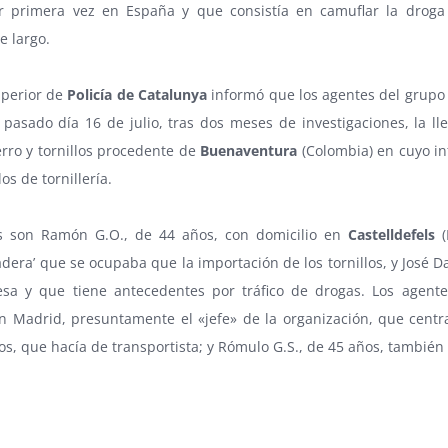
r primera vez en España y que consistía en camuflar la droga e
e largo.
uperior de
Policía de Catalunya
informó que los agentes del grupo
 pasado día 16 de julio, tras dos meses de investigaciones, la l
ierro y tornillos procedente de
Buenaventura
(Colombia) en cuyo int
los de tornillería.
s son Ramón G.O., de 44 años, con domicilio en
Castelldefels
(
dera’ que se ocupaba que la importación de los tornillos, y José Da
a y que tiene antecedentes por tráfico de drogas. Los agente
n Madrid, presuntamente el «jefe» de la organización, que centra
ños, que hacía de transportista; y Rómulo G.S., de 45 años, tambié