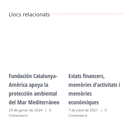
Llocs relacionats
Fundación Catalunya-
Estats financers,
F
Amèrica apoya la
memòries d’activitats i
A
protección ambiental
memòries
p
del Mar Mediterráneo
económiques
d
24 de gener de 2024
|
0
7 de juliol de 2021
|
0
2
Comentaris
Comentaris
C