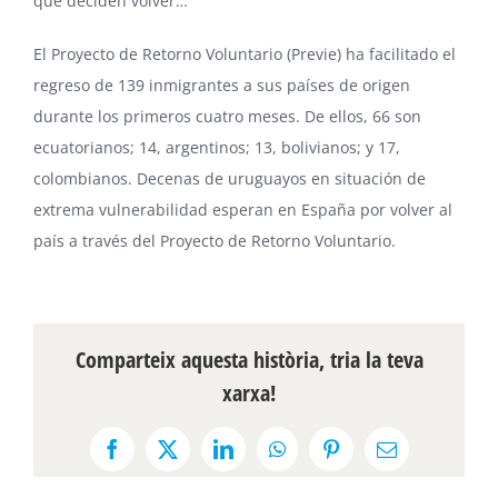
que deciden volver…
El Proyecto de Retorno Voluntario (Previe) ha facilitado el
regreso de 139 inmigrantes a sus países de origen
durante los primeros cuatro meses. De ellos, 66 son
ecuatorianos
; 14,
argentinos
; 13, bolivianos; y 17,
colombianos
. Decenas de uruguayos en situación de
extrema vulnerabilidad esperan en España por volver al
país a través del Proyecto de Retorno Voluntario.
Comparteix aquesta història, tria la teva
xarxa!
Facebook
X
LinkedIn
WhatsApp
Pinterest
Email: