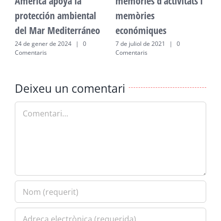
Amèrica apoya la
memòries d’activitats i
A
protección ambiental
memòries
p
del Mar Mediterráneo
económiques
d
24 de gener de 2024
|
0
7 de juliol de 2021
|
0
2
Comentaris
Comentaris
C
Deixeu un comentari
Comment