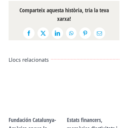
Comparteix aquesta història, tria la teva
xarxa!
Facebook
X
LinkedIn
WhatsApp
Pinterest
Email:
Llocs relacionats
Fundación Catalunya-
Estats financers,
F